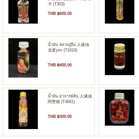
卡 (T303)
THB ฿600.00
น้ำมัน หลวงปู่อิ่ม 人缘油
龙婆yim (T1010)
THB ฿400.00
น้ำมัน อาจารย์ต้น 人缘油
阿赞顿 (T4681)
THB ฿300.00