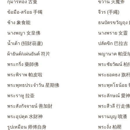
กุมารทอง 古曼
ขวาน 灭魔斧
ข้อมือ-สร้อย 手镯
จีวร (手繩)
ช้าง 象食能
ธนบัตรขวัญถุ
นางพญา 女皇佛
นางพราย 女靈
น้ำเต้า (招財葫蘆)
ปลัดขิก 巴拉吉
ผ้ายันต์/แผ่นยันต์ 符片
พญานาค 帕亚
พระกริ่ง 藥師佛
พระชัยวัฒน์ 
พระพิราพ 帕皮啦
พระยอดธง 旗
พระพุทธประจำวัน 星期佛
พระพุทโธน้อ
พระราหู 拉壶
พระลักษณ์ 
พระสังกัจจายน์ 善加財
พระสีวลี 行走
พระอุปคุต 水財神
พรานบุญ 噴潘
รูปเหมือน 师傅自身
พระงั่ง 柏罌