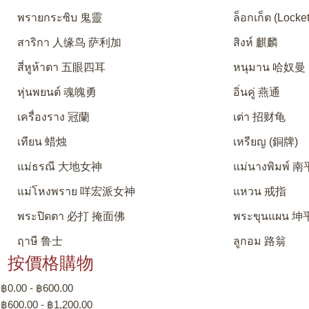
พรายกระซิบ 鬼靈
ล็อกเก็ต (Locket
สาริกา 人缘鸟 萨利加
สิงห์ 麒麟
สี่หูห้าตา 五眼四耳
หนุมาน 哈奴曼
หุ่นพยนต์ 魂魄勇
อิ่นคู่ 燕通
เครื่องราง 冠蘭
เต่า 招财龟
เทียน 蜡烛
เหรียญ (銅牌)
แม่ธรณี 大地女神
แม่นางพิมพ์
แม่โหงพราย 咩宏派女神
แหวน 戒指
พระปิดตา 必打 掩面佛
พระขุนแผน 坤
ฤาษี 鲁士
ลูกอม 路翁
按價格購物
฿0.00 - ฿600.00
฿600.00 - ฿1,200.00