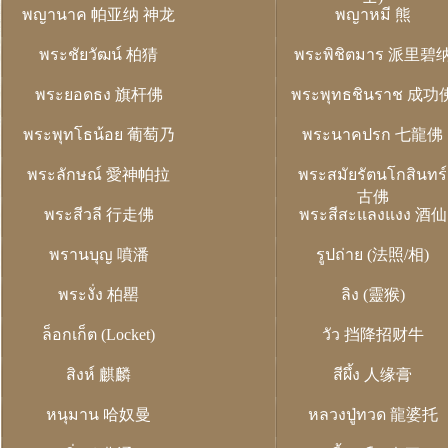
พญานาค 帕亚纳 神龙
พญาหมี 熊
พระชัยวัฒน์ 柏猜
พระพิชิตมาร 派里碧
พระยอดธง 旗杆佛
พระพุทธชินราช 成功
พระพุทโธน้อย 葡萄乃
พระนาคปรก 七龍佛
พระลักษณ์ 愛神帕拉
พระสมัยรัตนโกสินทร์
古佛
พระสีวลี 行走佛
พระสีสะแลงแงง 酒仙
พรานบุญ 噴潘
รูปถ่าย (法照/相)
พระงั่ง 柏罌
ลิง (靈猴)
ล็อกเก็ต (Locket)
วัว 挡降招财牛
สิงห์ 麒麟
สีผึ้ง 人缘膏
หนุมาน 哈奴曼
หลวงปู่ทวด 龍婆托