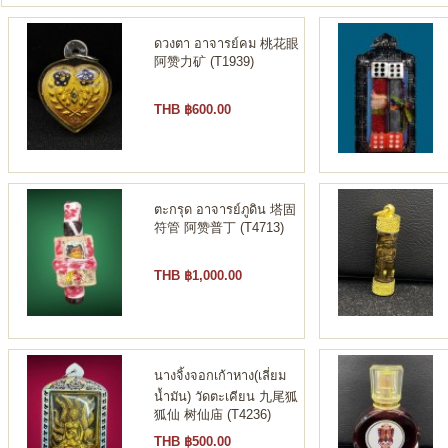
ดวงตา อาจารย์คม 桃花眼
阿赞力矿 (T1939)
THB ฿600.00
ตะกรุด อาจารย์ภูดิน 塔固
符管 阿赞普丁 (T4713)
THB ฿1,000.00
นางจิ้งจอกเก้าหาง(เลี่ยม
น้ำมัน) วัดตะเคียน 九尾狐
狐仙 树仙庙 (T4236)
THB ฿500.00