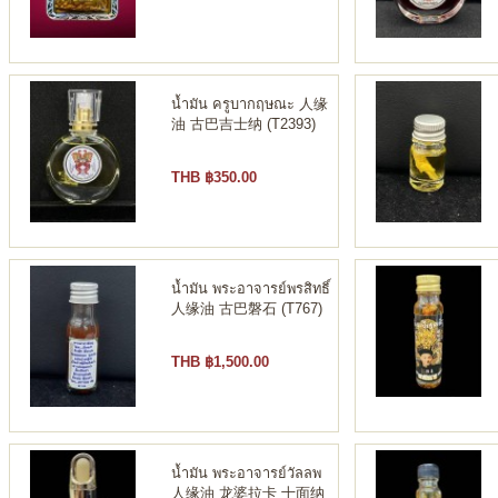
น้ำมัน ครูบากฤษณะ 人缘
油 古巴吉士纳 (T2393)
THB ฿350.00
น้ำมัน พระอาจารย์พรสิทธิ์
人缘油 古巴磐石 (T767)
THB ฿1,500.00
น้ำมัน พระอาจารย์วัลลพ
人缘油 龙婆拉卡 十面纳