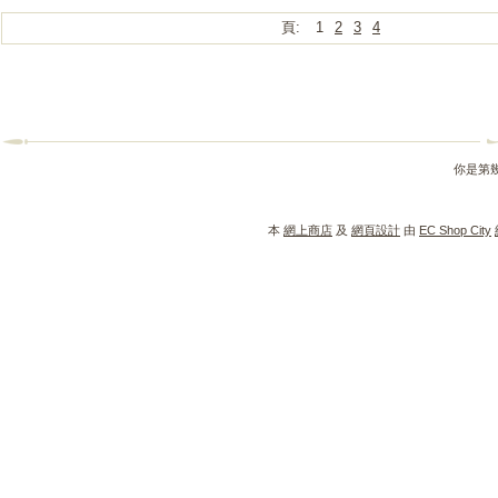
頁:
1
2
3
4
你是第
本
網上商店
及
網頁設計
由
EC Shop City