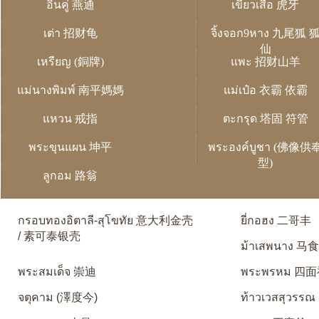
อิ่นคู่ 燕通
เขี้ยวเสือ 虎牙
เต่า 招财龟
จิ้งจอก9หาง 九尾狐 
仙
เหรียญ (銅牌)
แพะ 招财山羊
แม่นางพิมพ์ 南平媽媽
แม่เป๋อ 衣霸 依霸
แหวน 戒指
ตะกรุด 塔固 符管
พระขุนแผน 坤平
พระองค์บูชา (佛像供
型)
ลูกอม 路翁
กรอบทองอิตาลี-สุโขทัย 意大利金壳
ยี่กอฮง 二哥丰
/ 素可泰银壳
ม้าเสพนาง 马
พระสมเด็จ 崇迪
พระพรหม 四
จตุคาม (澤度今)
ท้าวเวสสุวรรณ