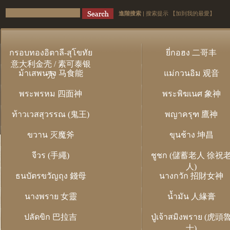
進階搜索
|
搜索提示
【加到我的最愛】
กรอบทองอิตาลี-สุโขทัย
ยี่กอฮง 二哥丰
意大利金壳 / 素可泰银
ม้าเสพนาง 马食能
แม่กวนอิม 观音
壳
พระพรหม 四面神
พระพิฆเนศ 象神
ท้าวเวสสุวรรณ (鬼王)
พญาครุฑ 鷹神
ขวาน 灭魔斧
ขุนช้าง 坤昌
จีวร (手繩)
ชูชก (儲蓄老人 徐祝
人)
ธนบัตรขวัญถุง 錢母
นางกวัก 招財女神
นางพราย 女靈
น้ำมัน 人緣膏
ปลัดขิก 巴拉吉
ปู่เจ้าสมิงพราย (虎頭
士)