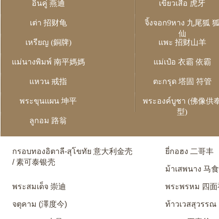
อิ่นคู่ 燕通
เขี้ยวเสือ 虎牙
เต่า 招财龟
จิ้งจอก9หาง 九尾狐 
仙
เหรียญ (銅牌)
แพะ 招财山羊
แม่นางพิมพ์ 南平媽媽
แม่เป๋อ 衣霸 依霸
แหวน 戒指
ตะกรุด 塔固 符管
พระขุนแผน 坤平
พระองค์บูชา (佛像供
型)
ลูกอม 路翁
กรอบทองอิตาลี-สุโขทัย 意大利金壳
ยี่กอฮง 二哥丰
/ 素可泰银壳
ม้าเสพนาง 马
พระสมเด็จ 崇迪
พระพรหม 四
จตุคาม (澤度今)
ท้าวเวสสุวรรณ