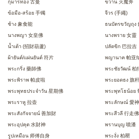
กุมารทอง 古曼
ขวาน 灭魔斧
ข้อมือ-สร้อย 手镯
จีวร (手繩)
ช้าง 象食能
ธนบัตรขวัญถุ
นางพญา 女皇佛
นางพราย 女靈
น้ำเต้า (招財葫蘆)
ปลัดขิก 巴拉吉
ผ้ายันต์/แผ่นยันต์ 符片
พญานาค 帕亚
พระกริ่ง 藥師佛
พระชัยวัฒน์ 
พระพิราพ 帕皮啦
พระยอดธง 旗
พระพุทธประจำวัน 星期佛
พระพุทโธน้อ
พระราหู 拉壶
พระลักษณ์ 
พระสังกัจจายน์ 善加財
พระสีวลี 行走
พระอุปคุต 水財神
พรานบุญ 噴潘
รูปเหมือน 师傅自身
พระงั่ง 柏罌