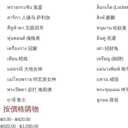
พรายกระซิบ 鬼靈
ล็อกเก็ต (Locket
สาริกา 人缘鸟 萨利加
สิงห์ 麒麟
สี่หูห้าตา 五眼四耳
หนุมาน 哈奴曼
หุ่นพยนต์ 魂魄勇
อิ่นคู่ 燕通
เครื่องราง 冠蘭
เต่า 招财龟
เทียน 蜡烛
เหรียญ (銅牌)
แม่ธรณี 大地女神
แม่นางพิมพ์
แม่โหงพราย 咩宏派女神
แหวน 戒指
พระปิดตา 必打 掩面佛
พระขุนแผน 坤
ฤาษี 鲁士
ลูกอม 路翁
按價格購物
฿0.00 - ฿620.00
฿620.00 - ฿1,090.00