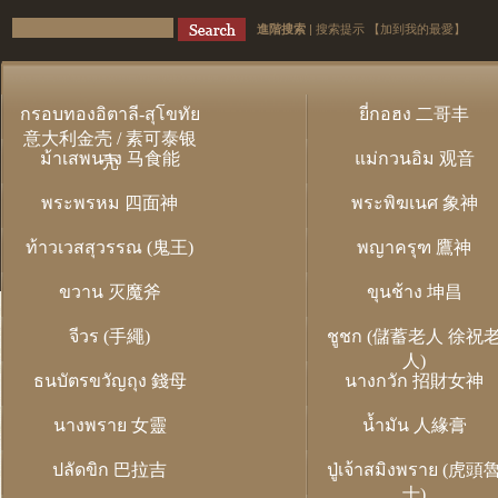
進階搜索
|
搜索提示
【加到我的最愛】
กรอบทองอิตาลี-สุโขทัย
ยี่กอฮง 二哥丰
意大利金壳 / 素可泰银
ม้าเสพนาง 马食能
แม่กวนอิม 观音
壳
พระพรหม 四面神
พระพิฆเนศ 象神
ท้าวเวสสุวรรณ (鬼王)
พญาครุฑ 鷹神
ขวาน 灭魔斧
ขุนช้าง 坤昌
จีวร (手繩)
ชูชก (儲蓄老人 徐祝
人)
ธนบัตรขวัญถุง 錢母
นางกวัก 招財女神
นางพราย 女靈
น้ำมัน 人緣膏
ปลัดขิก 巴拉吉
ปู่เจ้าสมิงพราย (虎頭
士)