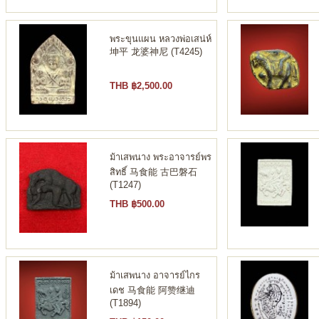
พระขุนแผน หลวงพ่อเสน่ห์
坤平 龙婆神尼 (T4245)
THB ฿2,500.00
ม้าเสพนาง พระอาจารย์พร
สิทธิ์ 马食能 古巴磐石
(T1247)
THB ฿500.00
ม้าเสพนาง อาจารย์ไกร
เดช 马食能 阿赞继迪
(T1894)