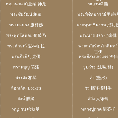
พญานาค 帕亚纳 神龙
พญาหมี 熊
พระชัยวัฒน์ 柏猜
พระพิชิตมาร 派里碧
พระยอดธง 旗杆佛
พระพุทธชินราช 成功
พระพุทโธน้อย 葡萄乃
พระนาคปรก 七龍佛
พระลักษณ์ 愛神帕拉
พระสมัยรัตนโกสินทร์
古佛
พระสีวลี 行走佛
พระสีสะแลงแงง 酒仙
พรานบุญ 噴潘
รูปถ่าย (法照/相)
พระงั่ง 柏罌
ลิง (靈猴)
ล็อกเก็ต (Locket)
วัว 挡降招财牛
สิงห์ 麒麟
สีผึ้ง 人缘膏
หนุมาน 哈奴曼
หลวงปู่ทวด 龍婆托