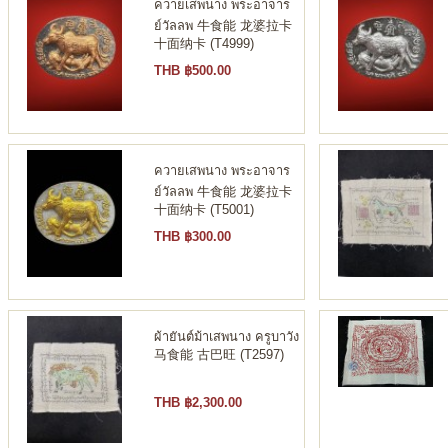
ควายเสพนาง พระอาจาร
ย์วัลลพ 牛食能 龙婆拉卡
十面纳卡 (T4999)
THB ฿500.00
ควายเสพนาง พระอาจาร
ย์วัลลพ 牛食能 龙婆拉卡
十面纳卡 (T5001)
THB ฿300.00
ผ้ายันต์ม้าเสพนาง ครูบาวัง
马食能 古巴旺 (T2597)
THB ฿2,300.00