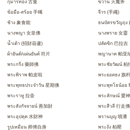
กุมารทอง 古曼
ขวาน 灭魔斧
ข้อมือ-สร้อย 手镯
จีวร (手繩)
ช้าง 象食能
ธนบัตรขวัญถุ
นางพญา 女皇佛
นางพราย 女靈
น้ำเต้า (招財葫蘆)
ปลัดขิก 巴拉吉
ผ้ายันต์/แผ่นยันต์ 符片
พญานาค 帕亚
พระกริ่ง 藥師佛
พระชัยวัฒน์ 
พระพิราพ 帕皮啦
พระยอดธง 旗
พระพุทธประจำวัน 星期佛
พระพุทโธน้อ
พระราหู 拉壶
พระลักษณ์ 
พระสังกัจจายน์ 善加財
พระสีวลี 行走
พระอุปคุต 水財神
พรานบุญ 噴潘
รูปเหมือน 师傅自身
พระงั่ง 柏罌