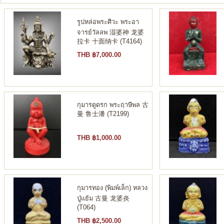
รูปหล่อพระศิวะ พระอา
จารย์วัลลพ 湿婆神 龙婆
拉卡 十面纳卡 (T4164)
THB ฿7,000.00
กุมารดูดรก พระฤาษีพล 古
曼 鲁士潘 (T2199)
THB ฿1,000.00
กุมารทอง (พิมพ์เล็ก) หลวง
ปู่แย้ม 古曼 龙婆炎
(T064)
THB ฿2,500.00