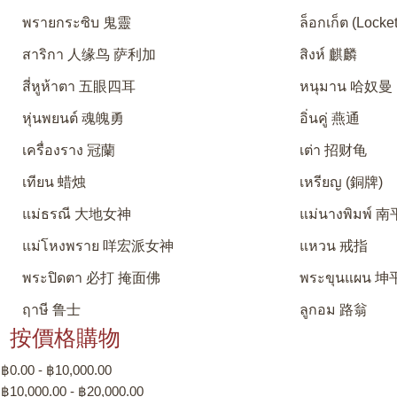
พรายกระซิบ 鬼靈
ล็อกเก็ต (Locket
สาริกา 人缘鸟 萨利加
สิงห์ 麒麟
สี่หูห้าตา 五眼四耳
หนุมาน 哈奴曼
หุ่นพยนต์ 魂魄勇
อิ่นคู่ 燕通
เครื่องราง 冠蘭
เต่า 招财龟
เทียน 蜡烛
เหรียญ (銅牌)
แม่ธรณี 大地女神
แม่นางพิมพ์
แม่โหงพราย 咩宏派女神
แหวน 戒指
พระปิดตา 必打 掩面佛
พระขุนแผน 坤
ฤาษี 鲁士
ลูกอม 路翁
按價格購物
฿0.00 - ฿10,000.00
฿10,000.00 - ฿20,000.00