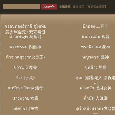
進階搜索
|
搜索提示
【加到我的最愛】
กรอบทองอิตาลี-สุโขทัย
ยี่กอฮง 二哥丰
意大利金壳 / 素可泰银
ม้าเสพนาง 马食能
แม่กวนอิม 观音
壳
พระพรหม 四面神
พระพิฆเนศ 象神
ท้าวเวสสุวรรณ (鬼王)
พญาครุฑ 鷹神
ขวาน 灭魔斧
ขุนช้าง 坤昌
จีวร (手繩)
ชูชก (儲蓄老人 徐祝
人)
ธนบัตรขวัญถุง 錢母
นางกวัก 招財女神
นางพราย 女靈
น้ำมัน 人緣膏
ปลัดขิก 巴拉吉
ปู่เจ้าสมิงพราย (虎頭
士)