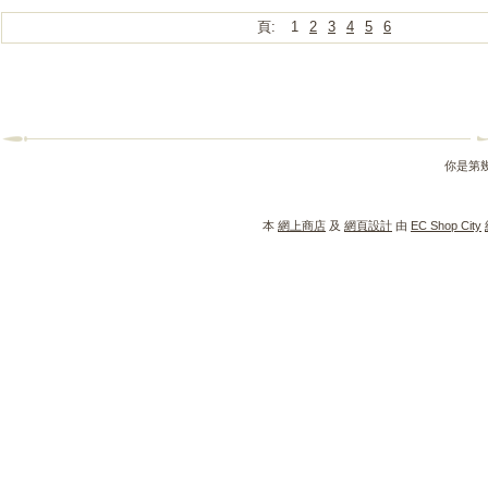
頁:
1
2
3
4
5
6
你是第
本
網上商店
及
網頁設計
由
EC Shop City