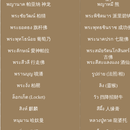
พญานาค 帕亚纳 神龙
พญาหมี 熊
พระชัยวัฒน์ 柏猜
พระพิชิตมาร 派里碧
พระยอดธง 旗杆佛
พระพุทธชินราช 成功
พระพุทโธน้อย 葡萄乃
พระนาคปรก 七龍佛
พระลักษณ์ 愛神帕拉
พระสมัยรัตนโกสินทร์
古佛
พระสีวลี 行走佛
พระสีสะแลงแงง 酒仙
พรานบุญ 噴潘
รูปถ่าย (法照/相)
พระงั่ง 柏罌
ลิง (靈猴)
ล็อกเก็ต (Locket)
วัว 挡降招财牛
สิงห์ 麒麟
สีผึ้ง 人缘膏
หนุมาน 哈奴曼
หลวงปู่ทวด 龍婆托