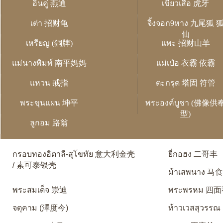
อิ่นคู่ 燕通
เขี้ยวเสือ 虎牙
เต่า 招财龟
จิ้งจอก9หาง 九尾狐 
仙
เหรียญ (銅牌)
แพะ 招财山羊
แม่นางพิมพ์ 南平媽媽
แม่เป๋อ 衣霸 依霸
แหวน 戒指
ตะกรุด 塔固 符管
พระขุนแผน 坤平
พระองค์บูชา (佛像供
型)
ลูกอม 路翁
กรอบทองอิตาลี-สุโขทัย 意大利金壳
ยี่กอฮง 二哥丰
/ 素可泰银壳
ม้าเสพนาง 马
พระสมเด็จ 崇迪
พระพรหม 四
จตุคาม (澤度今)
ท้าวเวสสุวรรณ