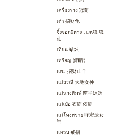
เครื่องราง 冠蘭
เต่า 招财龟
จิ้งจอก9หาง 九尾狐 狐
仙
เทียน 蜡烛
เหรียญ (銅牌)
แพะ 招财山羊
แม่ธรณี 大地女神
แม่นางพิมพ์ 南平媽媽
แม่เป๋อ 衣霸 依霸
แม่โหงพราย 咩宏派女
神
แหวน 戒指