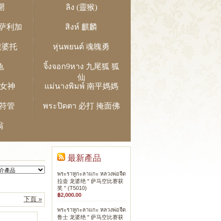
柏罌
ลิง (靈猴)
鸟 萨利加
สิงห์ 麒麟
 龍婆托
หุ่นพยนต์ 魂魄勇
龟
จิ้งจอก9หาง 九尾狐 狐
仙
大地女神
แม่นางพิมพ์ 南平媽媽
 符管
พระปิดตา 必打 掩面佛
翁
最新產品
พระราหูกะลาแกะ หลวงพ่อจืด
拉壶 龙婆绝 " 萨马空比赛获
奖 " (T5010)
฿2,000.00
下頁 »
พระราหูกะลาแกะ หลวงพ่อจืด
鲁士 龙婆绝 " 萨马空比赛获