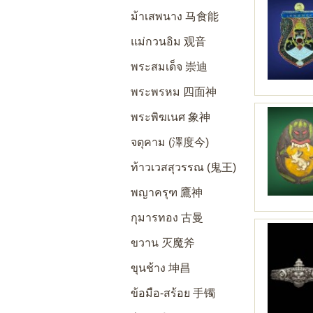
ม้าเสพนาง 马食能
แม่กวนอิม 观音
พระสมเด็จ 崇迪
พระพรหม 四面神
พระพิฆเนศ 象神
จตุคาม (澤度今)
ท้าวเวสสุวรรณ (鬼王)
พญาครุฑ 鷹神
กุมารทอง 古曼
ขวาน 灭魔斧
ขุนช้าง 坤昌
ข้อมือ-สร้อย 手镯