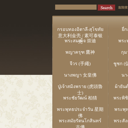
進階搜
กรอบทองอิตาลี-สุโขทัย
ยี
意大利金壳 / 素可泰银
พระสมเด็จ 崇迪
พระ
壳
พญาครุฑ 鷹神
กุ
จีวร (手繩)
ชูชก
นางพญา 女皇佛
นา
ปู่เจ้าสมิงพราย (虎頭魯
ผ้ายัน
士)
พระชัยวัฒน์ 柏猜
พระพิ
พระพุทธประจำวัน 星期
พระพุ
佛
พระสมัยรัตนโกสินทร์
พระสั
古佛