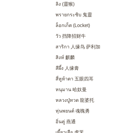
ลิง (靈猴)
พรายกระซิบ 鬼靈
ล็อกเก็ต (Locket)
วัว 挡降招财牛
สาริกา 人缘鸟 萨利加
สิงห์ 麒麟
สีผึ้ง 人缘膏
สี่หูห้าตา 五眼四耳
หนุมาน 哈奴曼
หลวงปู่ทวด 龍婆托
หุ่นพยนต์ 魂魄勇
อิ่นคู่ 燕通
เขี้ยวเสือ 虎牙