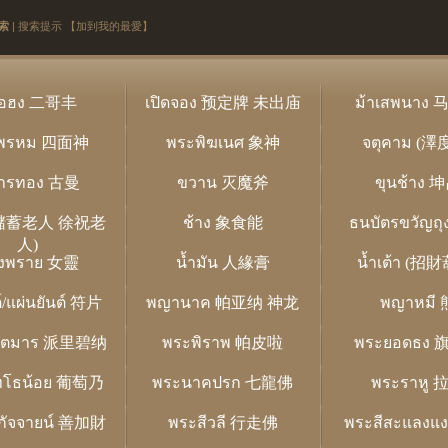
索
|
搜索提示
【加到我的最愛】
่กอฮง 二哥丰
เปิดจอง 预定牌 未出庙
ม้าเสพนาง
พรหม 四面神
พระพิฆเนศ 象神
จตุคาม (澤
มารทอง 古曼
ขวาน 灭魔斧
ขุนช้าง 
 (儲蓄老人 徐祝老
ช้าง 象食能
ธนบัตรขวัญถ
人)
งพราย 女靈
น้ำมัน 人緣膏
น้ำเต้า (招
ต์/แผ่นยันต์ 符片
พญานาค 帕亚纳 神龙
พญาหมี 
ชิตมาร 派里碧纳
พระพิราพ 帕皮啦
พระยอดธง
ทโธน้อย 葡萄乃
พระนาคปรก 七龍佛
พระราหู 
งกัจจายน์ 善加財
พระสีวลี 行走佛
พระสีสะแลงแ