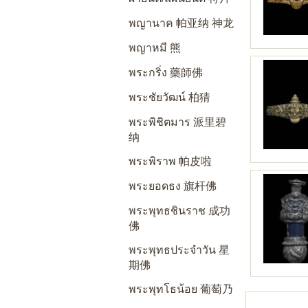
พญานาค 帕亚纳 神龙
พญาหมี 熊
พระกริ่ง 藥師佛
พระชัยวัฒน์ 柏猜
พระพิชิตมาร 派里碧
纳
พระพิราพ 帕皮啦
พระยอดธง 旗杆佛
พระพุทธชินราช 成功
佛
พระพุทธประจำวัน 星
期佛
พระพุทโธน้อย 葡萄乃