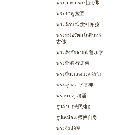
พระนาคปรก 七龍佛
พระราหู 拉壶
พระลักษณ์ 愛神帕拉
พระสมัยรัตนโกสินทร์
古佛
พระสังกัจจายน์ 善加財
พระสีวลี 行走佛
พระสีสะแลงแงง 酒仙
พระอุปคุต 水財神
พรานบุญ 噴潘
รูปถ่าย (法照/相)
รูปเหมือน 师傅自身
พระงั่ง 柏罌