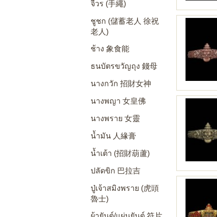
จีวร (手繩)
ชูชก (儲蓄老人 徐祝
老人)
ช้าง 象食能
ธนบัตรขวัญถุง 錢母
นางกวัก 招財女神
นางพญา 女皇佛
นางพราย 女靈
น้ำมัน 人緣膏
น้ำเต้า (招財葫蘆)
ปลัดขิก 巴拉吉
ปู่เจ้าสมิงพราย (虎頭
魯士)
ผ้ายันต์/แผ่นยันต์ 符片