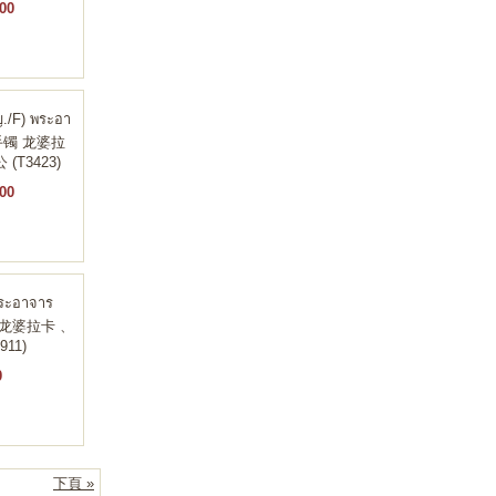
00
ญ./F) พระอา
พ 手镯 龙婆拉
(T3423)
00
พระอาจาร
拉壶 龙婆拉卡 、
11)
0
下頁 »