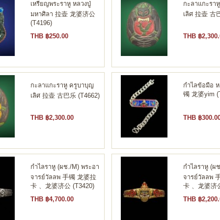
เหรียญพระราหู หลวงปู่
กะลาแกะราหู
มหาศิลา 拉壶 龙婆济公
เลิศ 拉壶 古巴
(T4196)
THB ฿250.00
THB ฿2,300.
กะลาแกะราหู ครูบาบุญ
กำไลข้อมือ หล
镯 龙婆yim (T
เลิศ 拉壶 古巴乐 (T4662)
THB ฿2,300.00
THB ฿300.0
กำไลราหู (ผช./M) พระอา
กำไลราหู (ผ
จารย์วัลลพ 手镯 龙婆拉
จารย์วัลล
卡 、龙婆济公 (T3420)
卡 、龙婆济公 
THB ฿4,700.00
THB ฿2,200.