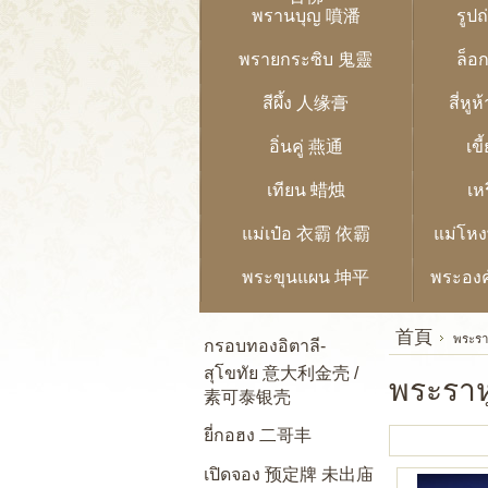
พรานบุญ 噴潘
รูป
พรายกระซิบ 鬼靈
ล็อก
สีผึ้ง 人缘膏
สี่ห
อิ่นคู่ 燕通
เข
เทียน 蜡烛
เห
แม่เป๋อ 衣霸 依霸
แม่โ
พระขุนแผน 坤平
พระอง
首頁
พระร
กรอบทองอิตาลี-
สุโขทัย 意大利金壳 /
พระรา
素可泰银壳
ยี่กอฮง 二哥丰
เปิดจอง 预定牌 未出庙