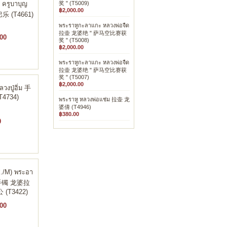
 ครูบาบุญ
奖 " (T5009)
฿2,000.00
乐 (T4661)
พระราหูกะลาแกะ หลวงพ่อจืด
拉壶 龙婆绝 " 萨马空比赛获
00
奖 " (T5008)
฿2,000.00
พระราหูกะลาแกะ หลวงพ่อจืด
拉壶 龙婆绝 " 萨马空比赛获
奖 " (T5007)
฿2,000.00
วงปู่อิ่ม 手
4734)
พระราหู หลวงพ่อแช่ม 拉壶 龙
婆倩 (T4946)
฿380.00
0
ช./M) พระอา
พ 手镯 龙婆拉
(T3422)
00