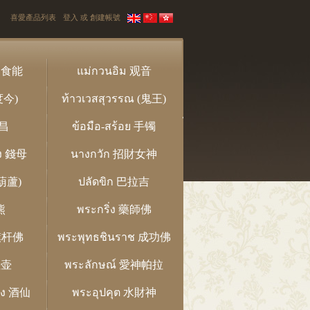
喜愛產品列表
登入
或
創建帳號
 马食能
แม่กวนอิม 观音
度今)
ท้าวเวสสุวรรณ (鬼王)
坤昌
ข้อมือ-สร้อย 手镯
ุง 錢母
นางกวัก 招財女神
財葫蘆)
ปลัดขิก 巴拉吉
熊
พระกริ่ง 藥師佛
 旗杆佛
พระพุทธชินราช 成功佛
拉壶
พระลักษณ์ 愛神帕拉
งง 酒仙
พระอุปคุต 水財神