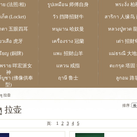
ถ่าย (法照/相)
รูปเหมือน 师傅自身
พระงั่ง 
เก็ต (Locket)
วัว 挡降招财牛
สาริกา 人缘
ูห้าตา 五眼四耳
หนุมาน 哈奴曼
หลวงปู่ทวด
ี้ยวเสือ 虎牙
เครื่องราง 冠蘭
เต่า 招财
รียญ (銅牌)
แพะ 招财山羊
แม่ธรณี 
หงพราย 咩宏派女
แหวน 戒指
ตะกรุด 塔固
神
ค์บูชา (佛像供奉
ฤาษี 鲁士
ลูกอม 路
型)
าหู 拉壶
排序:
หู 拉壶
頁:
1
2
3
4
5