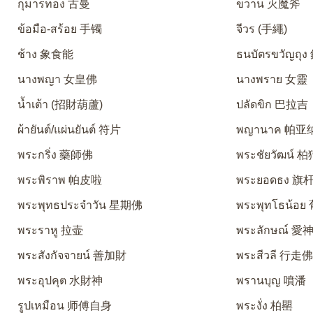
กุมารทอง 古曼
ขวาน 灭魔斧
ข้อมือ-สร้อย 手镯
จีวร (手繩)
ช้าง 象食能
ธนบัตรขวัญถุ
นางพญา 女皇佛
นางพราย 女靈
น้ำเต้า (招財葫蘆)
ปลัดขิก 巴拉吉
ผ้ายันต์/แผ่นยันต์ 符片
พญานาค 帕亚
พระกริ่ง 藥師佛
พระชัยวัฒน์ 
พระพิราพ 帕皮啦
พระยอดธง 旗
พระพุทธประจำวัน 星期佛
พระพุทโธน้อ
พระราหู 拉壶
พระลักษณ์ 
พระสังกัจจายน์ 善加財
พระสีวลี 行走
พระอุปคุต 水財神
พรานบุญ 噴潘
รูปเหมือน 师傅自身
พระงั่ง 柏罌