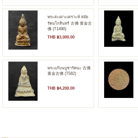
พระสะเดาะเคราะห์ สมัย
รัตนโกสินทร์ 古佛 黄金古
佛 (T1490)
THB ฿3,000.00
พระแก้บนบูชารัตนะ 古佛
黄金古佛 (T582)
THB ฿4,200.00