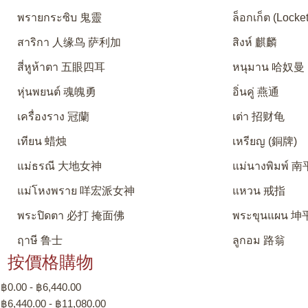
พรายกระซิบ 鬼靈
ล็อกเก็ต (Locket
สาริกา 人缘鸟 萨利加
สิงห์ 麒麟
สี่หูห้าตา 五眼四耳
หนุมาน 哈奴曼
หุ่นพยนต์ 魂魄勇
อิ่นคู่ 燕通
เครื่องราง 冠蘭
เต่า 招财龟
เทียน 蜡烛
เหรียญ (銅牌)
แม่ธรณี 大地女神
แม่นางพิมพ์
แม่โหงพราย 咩宏派女神
แหวน 戒指
พระปิดตา 必打 掩面佛
พระขุนแผน 坤
ฤาษี 鲁士
ลูกอม 路翁
按價格購物
฿0.00 - ฿6,440.00
฿6,440.00 - ฿11,080.00