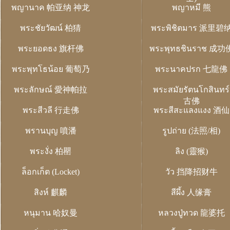
พญานาค 帕亚纳 神龙
พญาหมี 熊
พระชัยวัฒน์ 柏猜
พระพิชิตมาร 派里碧
พระยอดธง 旗杆佛
พระพุทธชินราช 成功
พระพุทโธน้อย 葡萄乃
พระนาคปรก 七龍佛
พระลักษณ์ 愛神帕拉
พระสมัยรัตนโกสินทร์
古佛
พระสีวลี 行走佛
พระสีสะแลงแงง 酒仙
พรานบุญ 噴潘
รูปถ่าย (法照/相)
พระงั่ง 柏罌
ลิง (靈猴)
ล็อกเก็ต (Locket)
วัว 挡降招财牛
สิงห์ 麒麟
สีผึ้ง 人缘膏
หนุมาน 哈奴曼
หลวงปู่ทวด 龍婆托