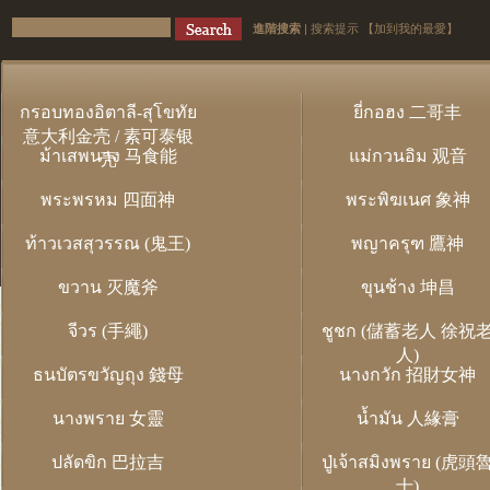
進階搜索
|
搜索提示
【加到我的最愛】
กรอบทองอิตาลี-สุโขทัย
ยี่กอฮง 二哥丰
意大利金壳 / 素可泰银
ม้าเสพนาง 马食能
แม่กวนอิม 观音
壳
พระพรหม 四面神
พระพิฆเนศ 象神
ท้าวเวสสุวรรณ (鬼王)
พญาครุฑ 鷹神
ขวาน 灭魔斧
ขุนช้าง 坤昌
จีวร (手繩)
ชูชก (儲蓄老人 徐祝
人)
ธนบัตรขวัญถุง 錢母
นางกวัก 招財女神
นางพราย 女靈
น้ำมัน 人緣膏
ปลัดขิก 巴拉吉
ปู่เจ้าสมิงพราย (虎頭
士)