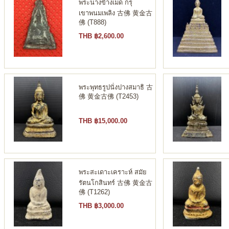
พระนางข้างเม็ด กรุ
เขาพนมเพลิง 古佛 黄金古
佛 (T888)
THB ฿2,600.00
พระพุทธรูปนั่งปางสมาธิ 古
佛 黄金古佛 (T2453)
THB ฿15,000.00
พระสะเดาะเคราะห์ สมัย
รัตนโกสินทร์ 古佛 黄金古
佛 (T1262)
THB ฿3,000.00