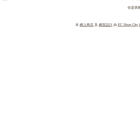
你是第
本
網上商店
及
網頁設計
由
EC Shop City