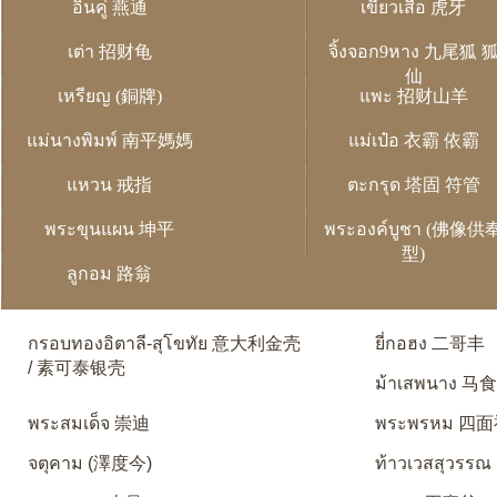
อิ่นคู่ 燕通
เขี้ยวเสือ 虎牙
เต่า 招财龟
จิ้งจอก9หาง 九尾狐 
仙
เหรียญ (銅牌)
แพะ 招财山羊
แม่นางพิมพ์ 南平媽媽
แม่เป๋อ 衣霸 依霸
แหวน 戒指
ตะกรุด 塔固 符管
พระขุนแผน 坤平
พระองค์บูชา (佛像供
型)
ลูกอม 路翁
กรอบทองอิตาลี-สุโขทัย 意大利金壳
ยี่กอฮง 二哥丰
/ 素可泰银壳
ม้าเสพนาง 马
พระสมเด็จ 崇迪
พระพรหม 四
จตุคาม (澤度今)
ท้าวเวสสุวรรณ