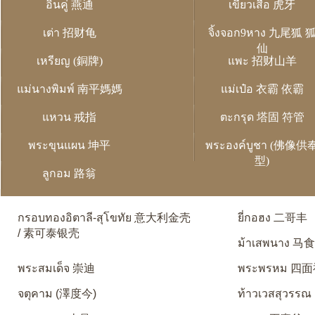
อิ่นคู่ 燕通
เขี้ยวเสือ 虎牙
เต่า 招财龟
จิ้งจอก9หาง 九尾狐 
仙
เหรียญ (銅牌)
แพะ 招财山羊
แม่นางพิมพ์ 南平媽媽
แม่เป๋อ 衣霸 依霸
แหวน 戒指
ตะกรุด 塔固 符管
พระขุนแผน 坤平
พระองค์บูชา (佛像供
型)
ลูกอม 路翁
กรอบทองอิตาลี-สุโขทัย 意大利金壳
ยี่กอฮง 二哥丰
/ 素可泰银壳
ม้าเสพนาง 马
พระสมเด็จ 崇迪
พระพรหม 四
จตุคาม (澤度今)
ท้าวเวสสุวรรณ