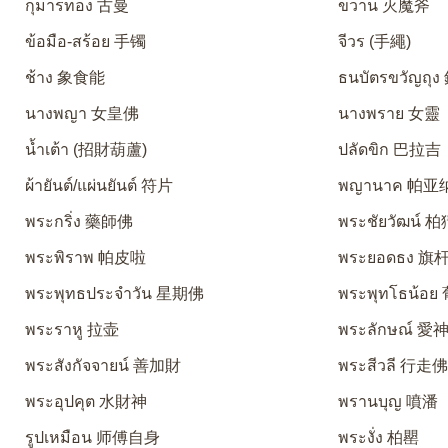
กุมารทอง 古曼
ขวาน 灭魔斧
ข้อมือ-สร้อย 手镯
จีวร (手繩)
ช้าง 象食能
ธนบัตรขวัญถุ
นางพญา 女皇佛
นางพราย 女靈
น้ำเต้า (招財葫蘆)
ปลัดขิก 巴拉吉
ผ้ายันต์/แผ่นยันต์ 符片
พญานาค 帕亚
พระกริ่ง 藥師佛
พระชัยวัฒน์ 
พระพิราพ 帕皮啦
พระยอดธง 旗
พระพุทธประจำวัน 星期佛
พระพุทโธน้อ
พระราหู 拉壶
พระลักษณ์ 
พระสังกัจจายน์ 善加財
พระสีวลี 行走
พระอุปคุต 水財神
พรานบุญ 噴潘
รูปเหมือน 师傅自身
พระงั่ง 柏罌