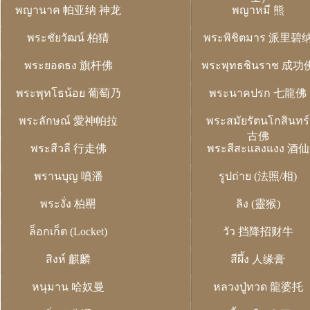
พญานาค 帕亚纳 神龙
พญาหมี 熊
พระชัยวัฒน์ 柏猜
พระพิชิตมาร 派里碧
พระยอดธง 旗杆佛
พระพุทธชินราช 成功
พระพุทโธน้อย 葡萄乃
พระนาคปรก 七龍佛
พระลักษณ์ 愛神帕拉
พระสมัยรัตนโกสินทร์
古佛
พระสีวลี 行走佛
พระสีสะแลงแงง 酒仙
พรานบุญ 噴潘
รูปถ่าย (法照/相)
พระงั่ง 柏罌
ลิง (靈猴)
ล็อกเก็ต (Locket)
วัว 挡降招财牛
สิงห์ 麒麟
สีผึ้ง 人缘膏
หนุมาน 哈奴曼
หลวงปู่ทวด 龍婆托