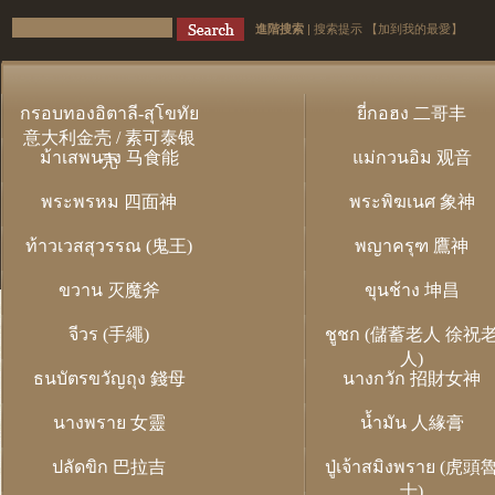
進階搜索
|
搜索提示
【加到我的最愛】
กรอบทองอิตาลี-สุโขทัย
ยี่กอฮง 二哥丰
意大利金壳 / 素可泰银
ม้าเสพนาง 马食能
แม่กวนอิม 观音
壳
พระพรหม 四面神
พระพิฆเนศ 象神
ท้าวเวสสุวรรณ (鬼王)
พญาครุฑ 鷹神
ขวาน 灭魔斧
ขุนช้าง 坤昌
จีวร (手繩)
ชูชก (儲蓄老人 徐祝
人)
ธนบัตรขวัญถุง 錢母
นางกวัก 招財女神
นางพราย 女靈
น้ำมัน 人緣膏
ปลัดขิก 巴拉吉
ปู่เจ้าสมิงพราย (虎頭
士)