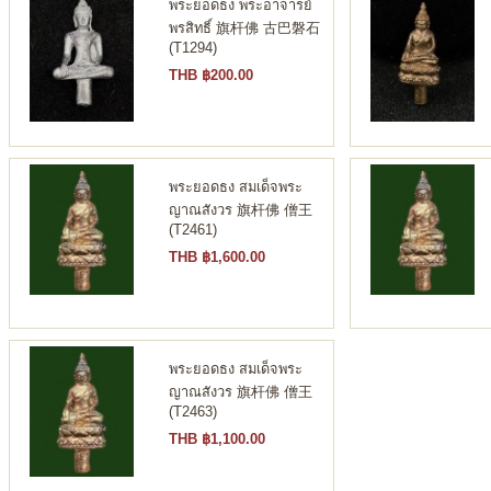
พระยอดธง พระอาจารย์
พรสิทธิ์ 旗杆佛 古巴磐石
(T1294)
THB ฿200.00
พระยอดธง สมเด็จพระ
ญาณสังวร 旗杆佛 僧王
(T2461)
THB ฿1,600.00
พระยอดธง สมเด็จพระ
ญาณสังวร 旗杆佛 僧王
(T2463)
THB ฿1,100.00