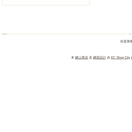
你是第
本
網上商店
及
網頁設計
由
EC Shop City