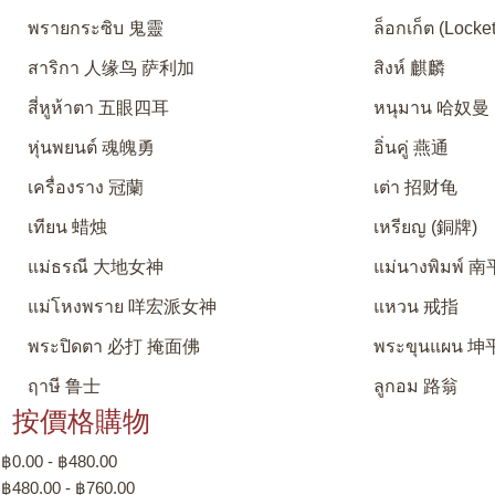
พรายกระซิบ 鬼靈
ล็อกเก็ต (Locket
สาริกา 人缘鸟 萨利加
สิงห์ 麒麟
สี่หูห้าตา 五眼四耳
หนุมาน 哈奴曼
หุ่นพยนต์ 魂魄勇
อิ่นคู่ 燕通
เครื่องราง 冠蘭
เต่า 招财龟
เทียน 蜡烛
เหรียญ (銅牌)
แม่ธรณี 大地女神
แม่นางพิมพ์
แม่โหงพราย 咩宏派女神
แหวน 戒指
พระปิดตา 必打 掩面佛
พระขุนแผน 坤
ฤาษี 鲁士
ลูกอม 路翁
按價格購物
฿0.00 - ฿480.00
฿480.00 - ฿760.00