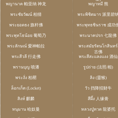
พญานาค 帕亚纳 神龙
พญาหมี 熊
พระชัยวัฒน์ 柏猜
พระพิชิตมาร 派里碧
พระยอดธง 旗杆佛
พระพุทธชินราช 成功
พระพุทโธน้อย 葡萄乃
พระนาคปรก 七龍佛
พระลักษณ์ 愛神帕拉
พระสมัยรัตนโกสินทร์
古佛
พระสีวลี 行走佛
พระสีสะแลงแงง 酒仙
พรานบุญ 噴潘
รูปถ่าย (法照/相)
พระงั่ง 柏罌
ลิง (靈猴)
ล็อกเก็ต (Locket)
วัว 挡降招财牛
สิงห์ 麒麟
สีผึ้ง 人缘膏
หนุมาน 哈奴曼
หลวงปู่ทวด 龍婆托