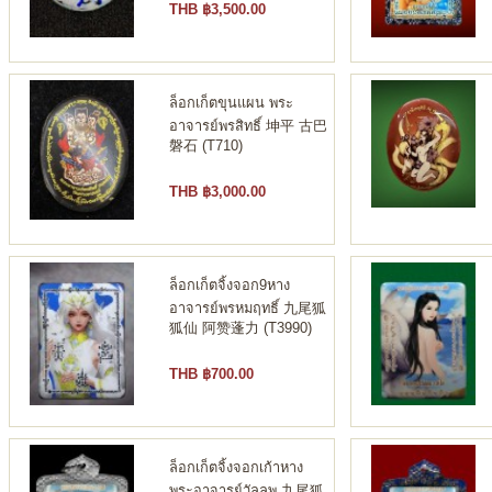
THB ฿3,500.00
ล็อกเก็ตขุนแผน พระ
อาจารย์พรสิทธิ์ 坤平 古巴
磐石 (T710)
THB ฿3,000.00
ล็อกเก็ตจิ้งจอก9หาง
อาจารย์พรหมฤทธิ์ 九尾狐
狐仙 阿赞蓬力 (T3990)
THB ฿700.00
ล็อกเก็ตจิ้งจอกเก้าหาง
พระอาจารย์วัลลพ 九尾狐