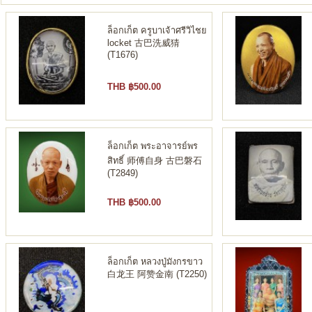
ล็อกเก็ต ครูบาเจ้าศรีวิไชย
locket 古巴洗威猜
(T1676)
THB ฿500.00
ล็อกเก็ต พระอาจารย์พร
สิทธิ์ 师傅自身 古巴磐石
(T2849)
THB ฿500.00
ล็อกเก็ต หลวงปู่มังกรขาว
白龙王 阿赞金南 (T2250)