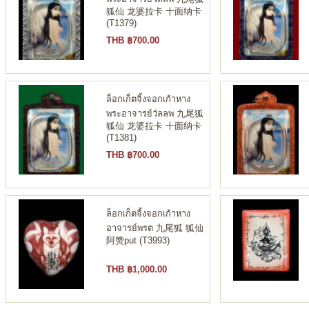
狐仙 龙婆拉卡 十面纳卡
(T1379)
THB ฿700.00
ล็อกเก็ตจิ้งจอกเก้าหาง
พระอาจารย์วัลลพ 九尾狐
狐仙 龙婆拉卡 十面纳卡
(T1381)
THB ฿700.00
ล็อกเก็ตจิ้งจอกเก้าหาง
อาจารย์พรต 九尾狐 狐仙
阿赞put (T3993)
THB ฿1,000.00