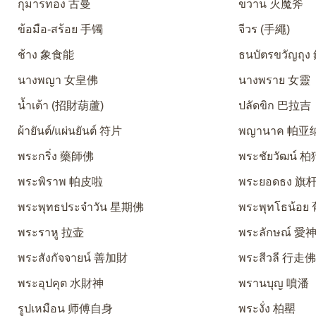
กุมารทอง 古曼
ขวาน 灭魔斧
ข้อมือ-สร้อย 手镯
จีวร (手繩)
ช้าง 象食能
ธนบัตรขวัญถุ
นางพญา 女皇佛
นางพราย 女靈
น้ำเต้า (招財葫蘆)
ปลัดขิก 巴拉吉
ผ้ายันต์/แผ่นยันต์ 符片
พญานาค 帕亚
พระกริ่ง 藥師佛
พระชัยวัฒน์ 
พระพิราพ 帕皮啦
พระยอดธง 旗
พระพุทธประจำวัน 星期佛
พระพุทโธน้อ
พระราหู 拉壶
พระลักษณ์ 
พระสังกัจจายน์ 善加財
พระสีวลี 行走
พระอุปคุต 水財神
พรานบุญ 噴潘
รูปเหมือน 师傅自身
พระงั่ง 柏罌