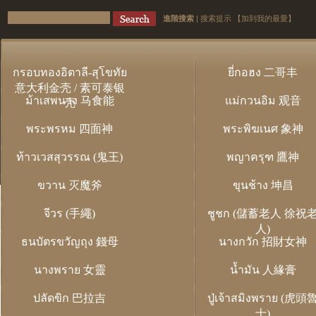
進階搜索
|
搜索提示
【加到我的最愛】
กรอบทองอิตาลี-สุโขทัย
ยี่กอฮง 二哥丰
意大利金壳 / 素可泰银
ม้าเสพนาง 马食能
แม่กวนอิม 观音
壳
พระพรหม 四面神
พระพิฆเนศ 象神
ท้าวเวสสุวรรณ (鬼王)
พญาครุฑ 鷹神
ขวาน 灭魔斧
ขุนช้าง 坤昌
จีวร (手繩)
ชูชก (儲蓄老人 徐祝
人)
ธนบัตรขวัญถุง 錢母
นางกวัก 招財女神
นางพราย 女靈
น้ำมัน 人緣膏
ปลัดขิก 巴拉吉
ปู่เจ้าสมิงพราย (虎頭
士)