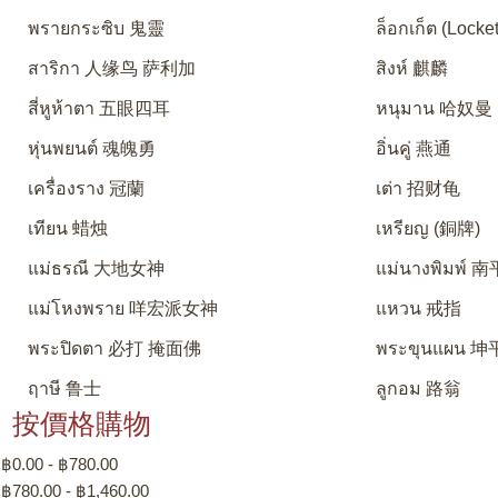
พรายกระซิบ 鬼靈
ล็อกเก็ต (Locket
สาริกา 人缘鸟 萨利加
สิงห์ 麒麟
สี่หูห้าตา 五眼四耳
หนุมาน 哈奴曼
หุ่นพยนต์ 魂魄勇
อิ่นคู่ 燕通
เครื่องราง 冠蘭
เต่า 招财龟
เทียน 蜡烛
เหรียญ (銅牌)
แม่ธรณี 大地女神
แม่นางพิมพ์
แม่โหงพราย 咩宏派女神
แหวน 戒指
พระปิดตา 必打 掩面佛
พระขุนแผน 坤
ฤาษี 鲁士
ลูกอม 路翁
按價格購物
฿0.00 - ฿780.00
฿780.00 - ฿1,460.00