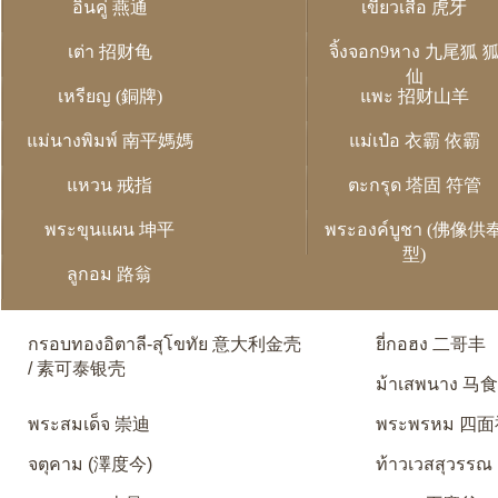
อิ่นคู่ 燕通
เขี้ยวเสือ 虎牙
เต่า 招财龟
จิ้งจอก9หาง 九尾狐 
仙
เหรียญ (銅牌)
แพะ 招财山羊
แม่นางพิมพ์ 南平媽媽
แม่เป๋อ 衣霸 依霸
แหวน 戒指
ตะกรุด 塔固 符管
พระขุนแผน 坤平
พระองค์บูชา (佛像供
型)
ลูกอม 路翁
กรอบทองอิตาลี-สุโขทัย 意大利金壳
ยี่กอฮง 二哥丰
/ 素可泰银壳
ม้าเสพนาง 马
พระสมเด็จ 崇迪
พระพรหม 四
จตุคาม (澤度今)
ท้าวเวสสุวรรณ