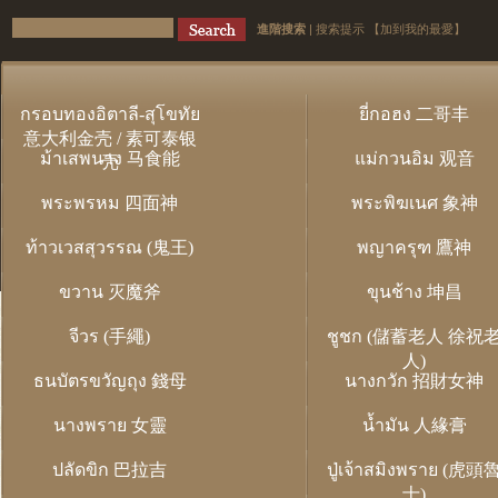
進階搜索
|
搜索提示
【加到我的最愛】
กรอบทองอิตาลี-สุโขทัย
ยี่กอฮง 二哥丰
意大利金壳 / 素可泰银
ม้าเสพนาง 马食能
แม่กวนอิม 观音
壳
พระพรหม 四面神
พระพิฆเนศ 象神
ท้าวเวสสุวรรณ (鬼王)
พญาครุฑ 鷹神
ขวาน 灭魔斧
ขุนช้าง 坤昌
จีวร (手繩)
ชูชก (儲蓄老人 徐祝
人)
ธนบัตรขวัญถุง 錢母
นางกวัก 招財女神
นางพราย 女靈
น้ำมัน 人緣膏
ปลัดขิก 巴拉吉
ปู่เจ้าสมิงพราย (虎頭
士)