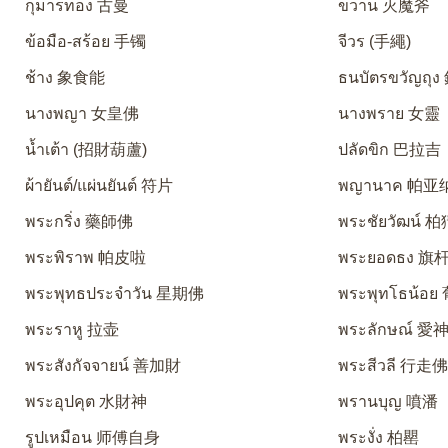
กุมารทอง 古曼
ขวาน 灭魔斧
ข้อมือ-สร้อย 手镯
จีวร (手繩)
ช้าง 象食能
ธนบัตรขวัญถุ
นางพญา 女皇佛
นางพราย 女靈
น้ำเต้า (招財葫蘆)
ปลัดขิก 巴拉吉
ผ้ายันต์/แผ่นยันต์ 符片
พญานาค 帕亚
พระกริ่ง 藥師佛
พระชัยวัฒน์ 
พระพิราพ 帕皮啦
พระยอดธง 旗
พระพุทธประจำวัน 星期佛
พระพุทโธน้อ
พระราหู 拉壶
พระลักษณ์ 
พระสังกัจจายน์ 善加財
พระสีวลี 行走
พระอุปคุต 水財神
พรานบุญ 噴潘
รูปเหมือน 师傅自身
พระงั่ง 柏罌