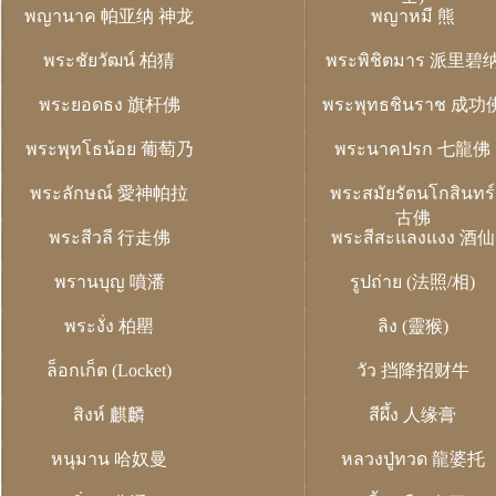
พญานาค 帕亚纳 神龙
พญาหมี 熊
พระชัยวัฒน์ 柏猜
พระพิชิตมาร 派里碧
พระยอดธง 旗杆佛
พระพุทธชินราช 成功
พระพุทโธน้อย 葡萄乃
พระนาคปรก 七龍佛
พระลักษณ์ 愛神帕拉
พระสมัยรัตนโกสินทร์
古佛
พระสีวลี 行走佛
พระสีสะแลงแงง 酒仙
พรานบุญ 噴潘
รูปถ่าย (法照/相)
พระงั่ง 柏罌
ลิง (靈猴)
ล็อกเก็ต (Locket)
วัว 挡降招财牛
สิงห์ 麒麟
สีผึ้ง 人缘膏
หนุมาน 哈奴曼
หลวงปู่ทวด 龍婆托