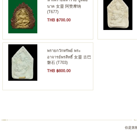
นาค 女靈 阿赞摩纳
(T677)
THB ฿700.00
พรายกวักทรัพย์ พระ
อาจารย์พรสิทธิ์ 女靈 古巴
磐石 (T703)
THB ฿800.00
你是第