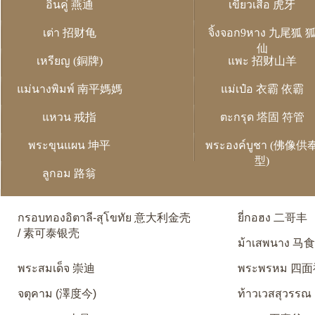
อิ่นคู่ 燕通
เขี้ยวเสือ 虎牙
เต่า 招财龟
จิ้งจอก9หาง 九尾狐 
仙
เหรียญ (銅牌)
แพะ 招财山羊
แม่นางพิมพ์ 南平媽媽
แม่เป๋อ 衣霸 依霸
แหวน 戒指
ตะกรุด 塔固 符管
พระขุนแผน 坤平
พระองค์บูชา (佛像供
型)
ลูกอม 路翁
กรอบทองอิตาลี-สุโขทัย 意大利金壳
ยี่กอฮง 二哥丰
/ 素可泰银壳
ม้าเสพนาง 马
พระสมเด็จ 崇迪
พระพรหม 四
จตุคาม (澤度今)
ท้าวเวสสุวรรณ