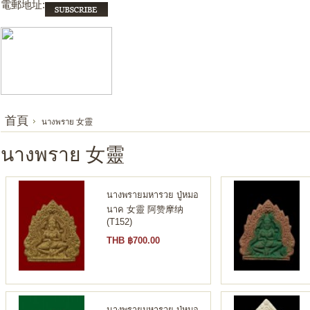
電郵地址:
首頁
นางพราย 女靈
นางพราย 女靈
นางพรายมหารวย ปู่หมอ
นาค 女靈 阿赞摩纳
(T152)
THB ฿700.00
นางพรายมหารวย ปู่หมอ