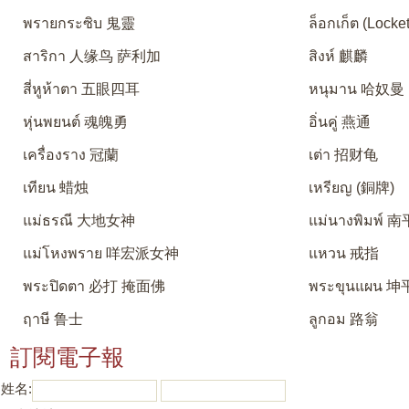
พรายกระซิบ 鬼靈
ล็อกเก็ต (Locket
สาริกา 人缘鸟 萨利加
สิงห์ 麒麟
สี่หูห้าตา 五眼四耳
หนุมาน 哈奴曼
หุ่นพยนต์ 魂魄勇
อิ่นคู่ 燕通
เครื่องราง 冠蘭
เต่า 招财龟
เทียน 蜡烛
เหรียญ (銅牌)
แม่ธรณี 大地女神
แม่นางพิมพ์
แม่โหงพราย 咩宏派女神
แหวน 戒指
พระปิดตา 必打 掩面佛
พระขุนแผน 坤
ฤาษี 鲁士
ลูกอม 路翁
訂閱電子報
姓名: