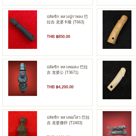
ปลัดขิก หลวงปู่กาหลง 巴
拉吉 龙婆卡隆 (T663)
THB ฿850.00
ปลัดขิก หลวงพ่อคง 巴拉
吉 龙婆公 (T3671)
THB ฿4,200.00
ปลัดขิก หลวงพ่อไสว 巴拉
吉 龙婆撒怀 (T2403)