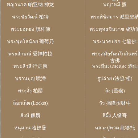
พญานาค 帕亚纳 神龙
พญาหมี 熊
พระชัยวัฒน์ 柏猜
พระพิชิตมาร 派里碧
พระยอดธง 旗杆佛
พระพุทธชินราช 成功
พระพุทโธน้อย 葡萄乃
พระนาคปรก 七龍佛
พระลักษณ์ 愛神帕拉
พระสมัยรัตนโกสินทร์
古佛
พระสีวลี 行走佛
พระสีสะแลงแงง 酒仙
พรานบุญ 噴潘
รูปถ่าย (法照/相)
พระงั่ง 柏罌
ลิง (靈猴)
ล็อกเก็ต (Locket)
วัว 挡降招财牛
สิงห์ 麒麟
สีผึ้ง 人缘膏
หนุมาน 哈奴曼
หลวงปู่ทวด 龍婆托