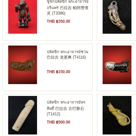
ชูชกปลัดขิก พระอาจารย์
จรินทร์ 巴拉吉 帕阿赞查
灵 (T2086)
THB ฿350.00
ปลัดขิก พระอาจารย์ซ่วน
巴拉吉 龙婆爽 (T4116)
THB ฿150.00
ปลัดขิก พระอาจารย์พร
สิทธิ์ 巴拉吉 古巴磐石
(T1412)
THB ฿500.00