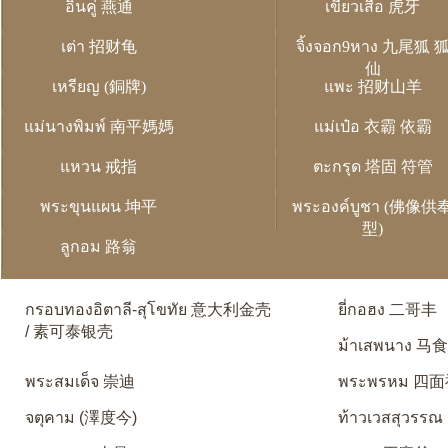
อิ่นคู่ 燕通
เขี้ยวเสือ 虎牙
เต่า 招财龟
จิ้งจอก9หาง 九尾狐 
仙
เหรียญ (銅牌)
แพะ 招财山羊
แม่นางพิมพ์ 南平媽媽
แม่เป๋อ 衣霸 依霸
แหวน 戒指
ตะกรุด 塔固 符管
พระขุนแผน 坤平
พระองค์บูชา (佛像供
型)
ลูกอม 路翁
กรอบทองอิตาลี-สุโขทัย 意大利金壳
ยี่กอฮง 二哥丰
/ 素可泰银壳
ม้าเสพนาง 马
พระสมเด็จ 崇迪
พระพรหม 四
จตุคาม (澤度今)
ท้าวเวสสุวรรณ