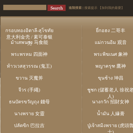
進階搜索
|
搜索提示
【加到我的最愛】
กรอบทองอิตาลี-สุโขทัย
ยี่กอฮง 二哥丰
意大利金壳 / 素可泰银
ม้าเสพนาง 马食能
แม่กวนอิม 观音
壳
พระพรหม 四面神
พระพิฆเนศ 象神
ท้าวเวสสุวรรณ (鬼王)
พญาครุฑ 鷹神
ขวาน 灭魔斧
ขุนช้าง 坤昌
จีวร (手繩)
ชูชก (儲蓄老人 徐祝
人)
ธนบัตรขวัญถุง 錢母
นางกวัก 招財女神
นางพราย 女靈
น้ำมัน 人緣膏
ปลัดขิก 巴拉吉
ปู่เจ้าสมิงพราย (虎頭
士)