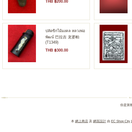
THB ฿200.00
ปลัดขิกไม้มงคล หลวงพ่อ
พัฒน์ 巴拉吉 龙婆帕
(T1349)
THB ฿300.00
你是第
本
網上商店
及
網頁設計
由
EC Shop City