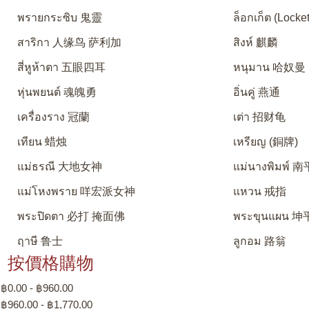
พรายกระซิบ 鬼靈
ล็อกเก็ต (Locket
สาริกา 人缘鸟 萨利加
สิงห์ 麒麟
สี่หูห้าตา 五眼四耳
หนุมาน 哈奴曼
หุ่นพยนต์ 魂魄勇
อิ่นคู่ 燕通
เครื่องราง 冠蘭
เต่า 招财龟
เทียน 蜡烛
เหรียญ (銅牌)
แม่ธรณี 大地女神
แม่นางพิมพ์
แม่โหงพราย 咩宏派女神
แหวน 戒指
พระปิดตา 必打 掩面佛
พระขุนแผน 坤
ฤาษี 鲁士
ลูกอม 路翁
按價格購物
฿0.00 - ฿960.00
฿960.00 - ฿1,770.00