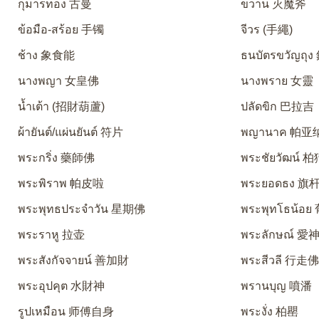
กุมารทอง 古曼
ขวาน 灭魔斧
ข้อมือ-สร้อย 手镯
จีวร (手繩)
ช้าง 象食能
ธนบัตรขวัญถุ
นางพญา 女皇佛
นางพราย 女靈
น้ำเต้า (招財葫蘆)
ปลัดขิก 巴拉吉
ผ้ายันต์/แผ่นยันต์ 符片
พญานาค 帕亚
พระกริ่ง 藥師佛
พระชัยวัฒน์ 
พระพิราพ 帕皮啦
พระยอดธง 旗
พระพุทธประจำวัน 星期佛
พระพุทโธน้อ
พระราหู 拉壶
พระลักษณ์ 
พระสังกัจจายน์ 善加財
พระสีวลี 行走
พระอุปคุต 水財神
พรานบุญ 噴潘
รูปเหมือน 师傅自身
พระงั่ง 柏罌