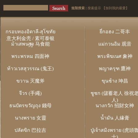
進階搜索
|
搜索提示
【加到我的最愛】
กรอบทองอิตาลี-สุโขทัย
ยี่กอฮง 二哥丰
意大利金壳 / 素可泰银
ม้าเสพนาง 马食能
แม่กวนอิม 观音
壳
พระพรหม 四面神
พระพิฆเนศ 象神
ท้าวเวสสุวรรณ (鬼王)
พญาครุฑ 鷹神
ขวาน 灭魔斧
ขุนช้าง 坤昌
จีวร (手繩)
ชูชก (儲蓄老人 徐祝
人)
ธนบัตรขวัญถุง 錢母
นางกวัก 招財女神
นางพราย 女靈
น้ำมัน 人緣膏
ปลัดขิก 巴拉吉
ปู่เจ้าสมิงพราย (虎頭
士)