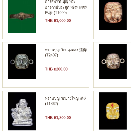
กำไลพรานบุญ พระ
อาจารย์ประสูติ 潘奔 阿赞
巴素 (T1990)
THB ฿1,000.00
พรานบุญ วัดถลุงทอง 潘奔
(T2407)
THB ฿200.00
พรานบุญ วัดยางใหญ่ 潘奔
(T1862)
THB ฿1,800.00