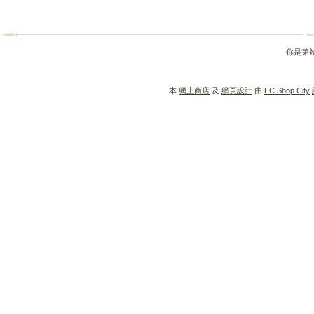
你是第
本
網上商店
及
網頁設計
由
EC Shop City