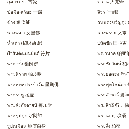
กุมารทอง 古曼
ขวาน 灭魔斧
ข้อมือ-สร้อย 手镯
จีวร (手繩)
ช้าง 象食能
ธนบัตรขวัญถุ
นางพญา 女皇佛
นางพราย 女靈
น้ำเต้า (招財葫蘆)
ปลัดขิก 巴拉吉
ผ้ายันต์/แผ่นยันต์ 符片
พญานาค 帕亚
พระกริ่ง 藥師佛
พระชัยวัฒน์ 
พระพิราพ 帕皮啦
พระยอดธง 旗
พระพุทธประจำวัน 星期佛
พระพุทโธน้อ
พระราหู 拉壶
พระลักษณ์ 
พระสังกัจจายน์ 善加財
พระสีวลี 行走
พระอุปคุต 水財神
พรานบุญ 噴潘
รูปเหมือน 师傅自身
พระงั่ง 柏罌