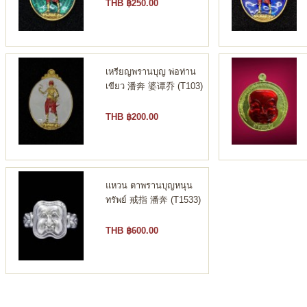
THB ฿250.00
เหรียญพรานบุญ พ่อท่าน
เขียว 潘奔 婆谭乔 (T103)
THB ฿200.00
แหวน ตาพรานบุญหนุน
ทรัพย์ 戒指 潘奔 (T1533)
THB ฿600.00