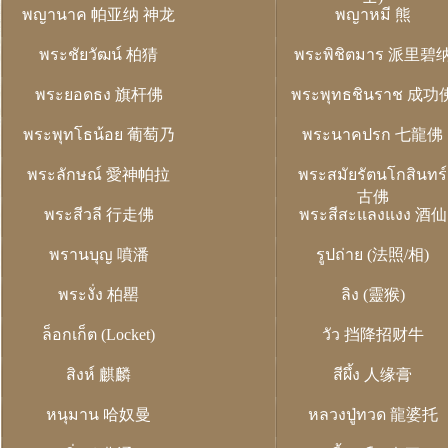
พญานาค 帕亚纳 神龙
พญาหมี 熊
พระชัยวัฒน์ 柏猜
พระพิชิตมาร 派里碧
พระยอดธง 旗杆佛
พระพุทธชินราช 成功
พระพุทโธน้อย 葡萄乃
พระนาคปรก 七龍佛
พระลักษณ์ 愛神帕拉
พระสมัยรัตนโกสินทร์
古佛
พระสีวลี 行走佛
พระสีสะแลงแงง 酒仙
พรานบุญ 噴潘
รูปถ่าย (法照/相)
พระงั่ง 柏罌
ลิง (靈猴)
ล็อกเก็ต (Locket)
วัว 挡降招财牛
สิงห์ 麒麟
สีผึ้ง 人缘膏
หนุมาน 哈奴曼
หลวงปู่ทวด 龍婆托