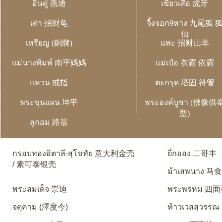
อิ่นคู่ 燕通
เขี้ยวเสือ 虎牙
เต่า 招财龟
จิ้งจอก9หาง 九尾狐 
仙
เหรียญ (銅牌)
แพะ 招财山羊
แม่นางพิมพ์ 南平媽媽
แม่เป๋อ 衣霸 依霸
แหวน 戒指
ตะกรุด 塔固 符管
พระขุนแผน 坤平
พระองค์บูชา (佛像供
型)
ลูกอม 路翁
กรอบทองอิตาลี-สุโขทัย 意大利金壳
ยี่กอฮง 二哥丰
/ 素可泰银壳
ม้าเสพนาง 马
พระสมเด็จ 崇迪
พระพรหม 四
จตุคาม (澤度今)
ท้าวเวสสุวรรณ