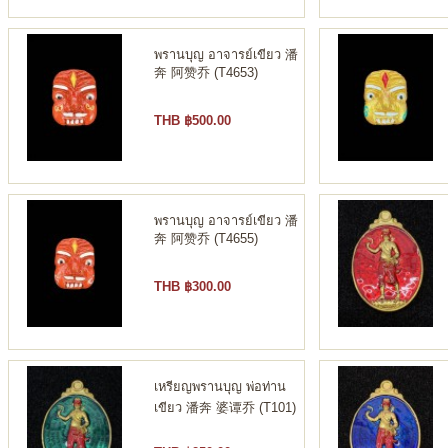
พรานบุญ อาจารย์เขียว 潘
奔 阿赞乔 (T4653)
THB ฿500.00
พรานบุญ อาจารย์เขียว 潘
奔 阿赞乔 (T4655)
THB ฿300.00
เหรียญพรานบุญ พ่อท่าน
เขียว 潘奔 婆谭乔 (T101)