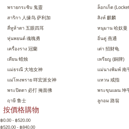
พรายกระซิบ 鬼靈
ล็อกเก็ต (Locket
สาริกา 人缘鸟 萨利加
สิงห์ 麒麟
สี่หูห้าตา 五眼四耳
หนุมาน 哈奴曼
หุ่นพยนต์ 魂魄勇
อิ่นคู่ 燕通
เครื่องราง 冠蘭
เต่า 招财龟
เทียน 蜡烛
เหรียญ (銅牌)
แม่ธรณี 大地女神
แม่นางพิมพ์
แม่โหงพราย 咩宏派女神
แหวน 戒指
พระปิดตา 必打 掩面佛
พระขุนแผน 坤
ฤาษี 鲁士
ลูกอม 路翁
按價格購物
฿0.00 - ฿520.00
฿520.00 - ฿840.00