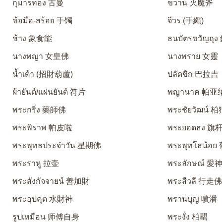
กุมารทอง 古曼
ขวาน 灭魔斧
ข้อมือ-สร้อย 手镯
จีวร (手繩)
ช้าง 象食能
ธนบัตรขวัญถุ
นางพญา 女皇佛
นางพราย 女靈
น้ำเต้า (招財葫蘆)
ปลัดขิก 巴拉吉
ผ้ายันต์/แผ่นยันต์ 符片
พญานาค 帕亚
พระกริ่ง 藥師佛
พระชัยวัฒน์ 
พระพิราพ 帕皮啦
พระยอดธง 旗
พระพุทธประจำวัน 星期佛
พระพุทโธน้อ
พระราหู 拉壶
พระลักษณ์ 
พระสังกัจจายน์ 善加財
พระสีวลี 行走
พระอุปคุต 水財神
พรานบุญ 噴潘
รูปเหมือน 师傅自身
พระงั่ง 柏罌