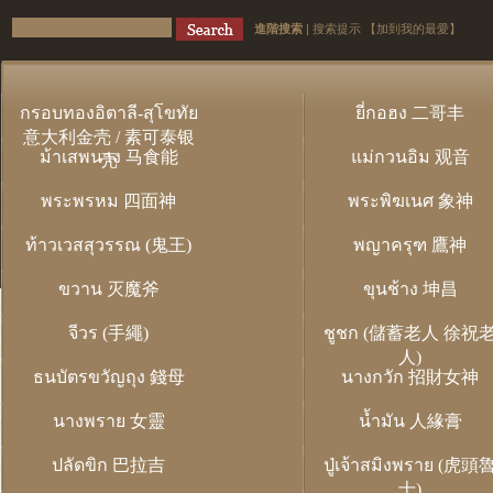
進階搜索
|
搜索提示
【加到我的最愛】
กรอบทองอิตาลี-สุโขทัย
ยี่กอฮง 二哥丰
意大利金壳 / 素可泰银
ม้าเสพนาง 马食能
แม่กวนอิม 观音
壳
พระพรหม 四面神
พระพิฆเนศ 象神
ท้าวเวสสุวรรณ (鬼王)
พญาครุฑ 鷹神
ขวาน 灭魔斧
ขุนช้าง 坤昌
จีวร (手繩)
ชูชก (儲蓄老人 徐祝
人)
ธนบัตรขวัญถุง 錢母
นางกวัก 招財女神
นางพราย 女靈
น้ำมัน 人緣膏
ปลัดขิก 巴拉吉
ปู่เจ้าสมิงพราย (虎頭
士)