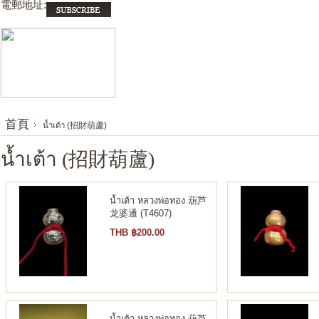
電郵地址:
首頁
น้ำเต้า (招財葫蘆)
น้ำเต้า (招財葫蘆)
น้ำเต้า หลวงพ่อทอง 葫芦
龙婆通 (T4607)
THB ฿200.00
น้ำเต้า หลวงพ่อทอง 葫芦