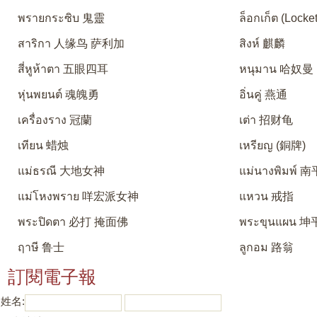
พรายกระซิบ 鬼靈
ล็อกเก็ต (Locket
สาริกา 人缘鸟 萨利加
สิงห์ 麒麟
สี่หูห้าตา 五眼四耳
หนุมาน 哈奴曼
หุ่นพยนต์ 魂魄勇
อิ่นคู่ 燕通
เครื่องราง 冠蘭
เต่า 招财龟
เทียน 蜡烛
เหรียญ (銅牌)
แม่ธรณี 大地女神
แม่นางพิมพ์
แม่โหงพราย 咩宏派女神
แหวน 戒指
พระปิดตา 必打 掩面佛
พระขุนแผน 坤
ฤาษี 鲁士
ลูกอม 路翁
訂閱電子報
姓名: