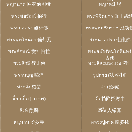
พญานาค 帕亚纳 神龙
พญาหมี 熊
พระชัยวัฒน์ 柏猜
พระพิชิตมาร 派里碧
พระยอดธง 旗杆佛
พระพุทธชินราช 成功
พระพุทโธน้อย 葡萄乃
พระนาคปรก 七龍佛
พระลักษณ์ 愛神帕拉
พระสมัยรัตนโกสินทร์
古佛
พระสีวลี 行走佛
พระสีสะแลงแงง 酒仙
พรานบุญ 噴潘
รูปถ่าย (法照/相)
พระงั่ง 柏罌
ลิง (靈猴)
ล็อกเก็ต (Locket)
วัว 挡降招财牛
สิงห์ 麒麟
สีผึ้ง 人缘膏
หนุมาน 哈奴曼
หลวงปู่ทวด 龍婆托