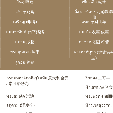
อิ่นคู่ 燕通
เขี้ยวเสือ 虎牙
เต่า 招财龟
จิ้งจอก9หาง 九尾狐 
仙
เหรียญ (銅牌)
แพะ 招财山羊
แม่นางพิมพ์ 南平媽媽
แม่เป๋อ 衣霸 依霸
แหวน 戒指
ตะกรุด 塔固 符管
พระขุนแผน 坤平
พระองค์บูชา (佛像供
型)
ลูกอม 路翁
กรอบทองอิตาลี-สุโขทัย 意大利金壳
ยี่กอฮง 二哥丰
/ 素可泰银壳
ม้าเสพนาง 马
พระสมเด็จ 崇迪
พระพรหม 四
จตุคาม (澤度今)
ท้าวเวสสุวรรณ