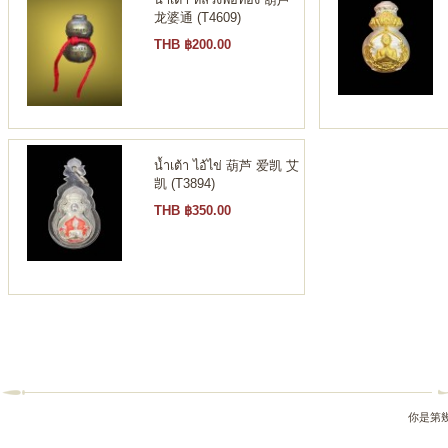
龙婆通 (T4609)
THB ฿200.00
น้ำเต้า ไอ้ไข่ 葫芦 爱凯 艾
凯 (T3894)
THB ฿350.00
你是第