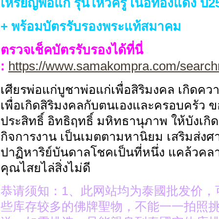
เหรียญพ่อแก่ รุ่นไหว้ครู เนื้อทองแดง ปี
+ พร้อมบัตรรับรองพระแท้สมาคม
ตรวจเช็คบัตรรับรองได้ที่นี่
:
https://www.samakompra.com/search
เศียรพ่อแก่บูชาพ่อแก่เพื่อสิริมงคล เกิดคว
เพื่อเกิดสิริมงคลกับตนเองและครอบครัว 
ประสิทธิ์ อิทธิฤทธิ์ มหิทธานุภาพ ให้บังเ
กิจการงาน เป็นเมตตามหานิยม เสริมส่งศ
ปาฏิหาริย์บันดาลโชคเป็นที่หนึ่ง แคล้วค
คุณไสยไล่สิ่งไม่ดี
恭请须知：1、此网站均为泰國批发价，
些库存较多的佛牌聖物，不能一一拍照