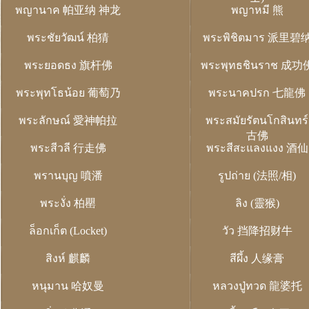
พญานาค 帕亚纳 神龙
พญาหมี 熊
พระชัยวัฒน์ 柏猜
พระพิชิตมาร 派里碧
พระยอดธง 旗杆佛
พระพุทธชินราช 成功
พระพุทโธน้อย 葡萄乃
พระนาคปรก 七龍佛
พระลักษณ์ 愛神帕拉
พระสมัยรัตนโกสินทร์
古佛
พระสีวลี 行走佛
พระสีสะแลงแงง 酒仙
พรานบุญ 噴潘
รูปถ่าย (法照/相)
พระงั่ง 柏罌
ลิง (靈猴)
ล็อกเก็ต (Locket)
วัว 挡降招财牛
สิงห์ 麒麟
สีผึ้ง 人缘膏
หนุมาน 哈奴曼
หลวงปู่ทวด 龍婆托