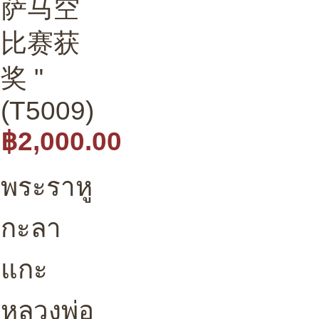
萨马空
比赛获
奖 "
(T5009)
฿2,000.00
พระราหู
กะลา
แกะ
หลวงพ่อ