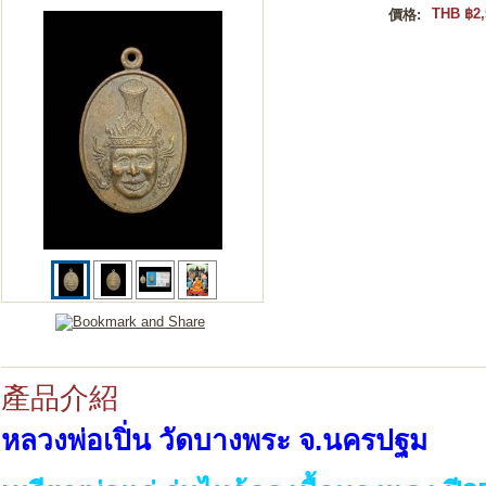
THB ฿2,
價格:
產品介紹
หลวงพ่อเปิ่น วัดบางพระ จ.นครปฐม