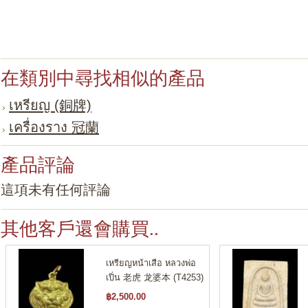
在類別中尋找相似的產品
เหรียญ (銅牌)
เครื่องราง 冠蘭
產品評論
這項未有任何評論
其他客戶還會購買..
เหรียญหน้าเสือ หลวงพ่อ
เปิ่น 老虎 龙婆本 (T4253)
฿2,500.00