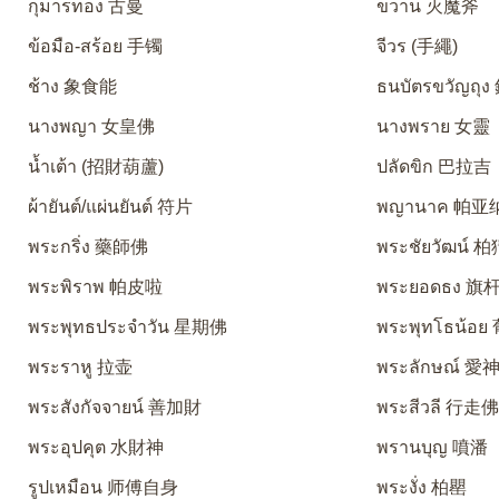
กุมารทอง 古曼
ขวาน 灭魔斧
ข้อมือ-สร้อย 手镯
จีวร (手繩)
ช้าง 象食能
ธนบัตรขวัญถุ
นางพญา 女皇佛
นางพราย 女靈
น้ำเต้า (招財葫蘆)
ปลัดขิก 巴拉吉
ผ้ายันต์/แผ่นยันต์ 符片
พญานาค 帕亚
พระกริ่ง 藥師佛
พระชัยวัฒน์ 
พระพิราพ 帕皮啦
พระยอดธง 旗
พระพุทธประจำวัน 星期佛
พระพุทโธน้อ
พระราหู 拉壶
พระลักษณ์ 
พระสังกัจจายน์ 善加財
พระสีวลี 行走
พระอุปคุต 水財神
พรานบุญ 噴潘
รูปเหมือน 师傅自身
พระงั่ง 柏罌