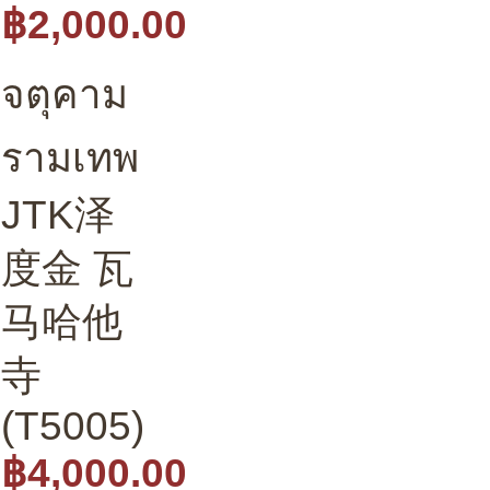
฿2,000.00
จตุคาม
รามเทพ
JTK泽
度金 瓦
马哈他
寺
(T5005)
฿4,000.00