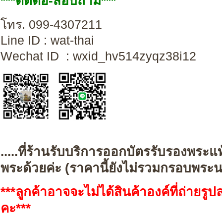
***ติดต่อ-สอบถาม***
โทร. 099-4307211
Line ID : wat-th
Wechat ID : wxid_hv514zyqz38i12
.....ที่ร้านรับบริการออกบัตรรับรองพระแ
พระด้วยค่ะ (
ราคานี้ยังไม่รวมกรอบพระ
***ลูกค้าอาจจะไม่ได้สินค้าองค์ที่ถ่ายร
คะ***