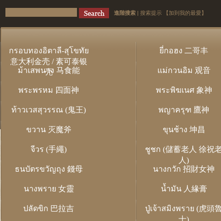
進階搜索
|
搜索提示
【加到我的最愛】
กรอบทองอิตาลี-สุโขทัย
ยี่กอฮง 二哥丰
意大利金壳 / 素可泰银
ม้าเสพนาง 马食能
แม่กวนอิม 观音
壳
พระพรหม 四面神
พระพิฆเนศ 象神
ท้าวเวสสุวรรณ (鬼王)
พญาครุฑ 鷹神
ขวาน 灭魔斧
ขุนช้าง 坤昌
จีวร (手繩)
ชูชก (儲蓄老人 徐祝
人)
ธนบัตรขวัญถุง 錢母
นางกวัก 招財女神
นางพราย 女靈
น้ำมัน 人緣膏
ปลัดขิก 巴拉吉
ปู่เจ้าสมิงพราย (虎頭
士)