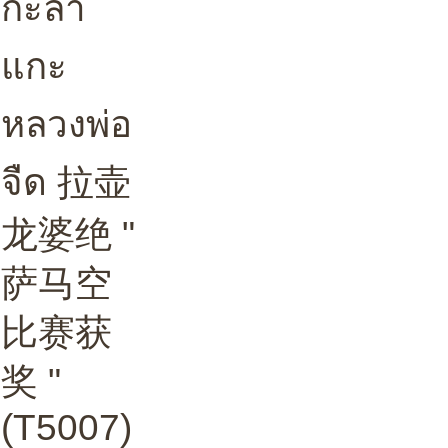
กะลา
แกะ
หลวงพ่อ
จืด 拉壶
龙婆绝 "
萨马空
比赛获
奖 "
(T5007)