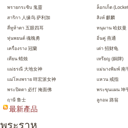
พรายกระซิบ 鬼靈
ล็อกเก็ต (Locket
สาริกา 人缘鸟 萨利加
สิงห์ 麒麟
สี่หูห้าตา 五眼四耳
หนุมาน 哈奴曼
หุ่นพยนต์ 魂魄勇
อิ่นคู่ 燕通
เครื่องราง 冠蘭
เต่า 招财龟
เทียน 蜡烛
เหรียญ (銅牌)
แม่ธรณี 大地女神
แม่นางพิมพ์
แม่โหงพราย 咩宏派女神
แหวน 戒指
พระปิดตา 必打 掩面佛
พระขุนแผน 坤
ฤาษี 鲁士
ลูกอม 路翁
最新產品
พระราหู