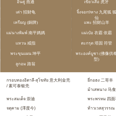
อิ่นคู่ 燕通
เขี้ยวเสือ 虎牙
เต่า 招财龟
จิ้งจอก9หาง 九尾狐 
仙
เหรียญ (銅牌)
แพะ 招财山羊
แม่นางพิมพ์ 南平媽媽
แม่เป๋อ 衣霸 依霸
แหวน 戒指
ตะกรุด 塔固 符管
พระขุนแผน 坤平
พระองค์บูชา (佛像供
型)
ลูกอม 路翁
กรอบทองอิตาลี-สุโขทัย 意大利金壳
ยี่กอฮง 二哥丰
/ 素可泰银壳
ม้าเสพนาง 马
พระสมเด็จ 崇迪
พระพรหม 四
จตุคาม (澤度今)
ท้าวเวสสุวรรณ