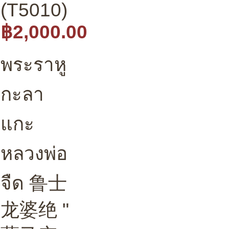
(T5010)
฿2,000.00
พระราหู
กะลา
แกะ
หลวงพ่อ
จืด 鲁士
龙婆绝 "