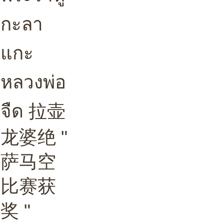
กะลา
แกะ
หลวงพ่อ
จืด 拉壶
龙婆绝 "
萨马空
比赛获
奖 "