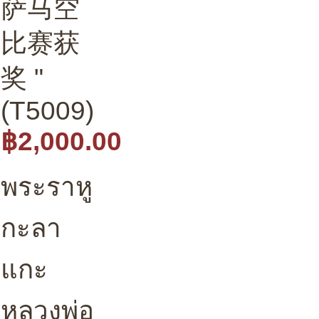
萨马空
比赛获
奖 "
(T5009)
฿2,000.00
พระราหู
กะลา
แกะ
หลวงพ่อ