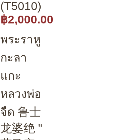
(T5010)
฿2,000.00
พระราหู
กะลา
แกะ
หลวงพ่อ
จืด 鲁士
龙婆绝 "