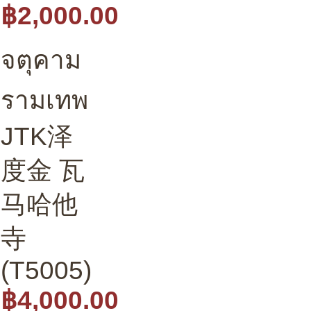
฿2,000.00
จตุคาม
รามเทพ
JTK泽
度金 瓦
马哈他
寺
(T5005)
฿4,000.00