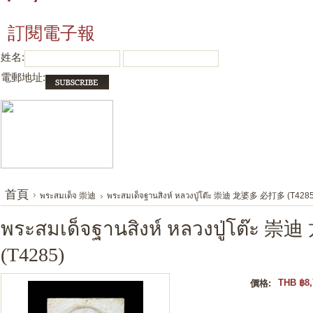
訂閱電子報
姓名:
電郵地址:
首頁
พระสมเด็จ 崇迪
พระสมเด็จฐานสิงห์ หลวงปู่โต๊ะ 崇迪 龙婆多 必打多 (T4285
พระสมเด็จฐานสิงห์ หลวงปู่โต๊ะ
(T4285)
THB ฿8,
價格: