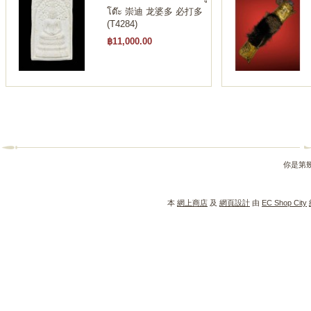
โต๊ะ 崇迪 龙婆多 必打多
(T4284)
฿11,000.00
你是第
本
網上商店
及
網頁設計
由
EC Shop City