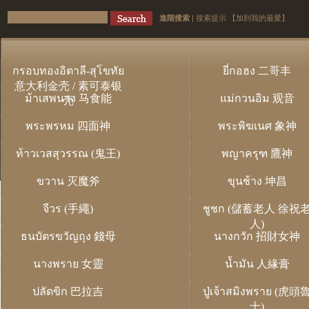
進階搜索
|
搜索提示
【加到我的最愛】
กรอบทองอิตาลี-สุโขทัย
ยี่กอฮง 二哥丰
意大利金壳 / 素可泰银
ม้าเสพนาง 马食能
แม่กวนอิม 观音
壳
พระพรหม 四面神
พระพิฆเนศ 象神
ท้าวเวสสุวรรณ (鬼王)
พญาครุฑ 鷹神
ขวาน 灭魔斧
ขุนช้าง 坤昌
จีวร (手繩)
ชูชก (儲蓄老人 徐祝
人)
ธนบัตรขวัญถุง 錢母
นางกวัก 招財女神
นางพราย 女靈
น้ำมัน 人緣膏
ปลัดขิก 巴拉吉
ปู่เจ้าสมิงพราย (虎頭
士)