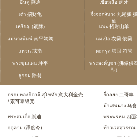
อิ่นคู่ 燕通
เขี้ยวเสือ 虎牙
เต่า 招财龟
จิ้งจอก9หาง 九尾狐 
仙
เหรียญ (銅牌)
แพะ 招财山羊
แม่นางพิมพ์ 南平媽媽
แม่เป๋อ 衣霸 依霸
แหวน 戒指
ตะกรุด 塔固 符管
พระขุนแผน 坤平
พระองค์บูชา (佛像供
型)
ลูกอม 路翁
กรอบทองอิตาลี-สุโขทัย 意大利金壳
ยี่กอฮง 二哥丰
/ 素可泰银壳
ม้าเสพนาง 马
พระสมเด็จ 崇迪
พระพรหม 四
จตุคาม (澤度今)
ท้าวเวสสุวรรณ