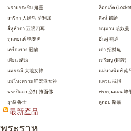
พรายกระซิบ 鬼靈
ล็อกเก็ต (Locket
สาริกา 人缘鸟 萨利加
สิงห์ 麒麟
สี่หูห้าตา 五眼四耳
หนุมาน 哈奴曼
หุ่นพยนต์ 魂魄勇
อิ่นคู่ 燕通
เครื่องราง 冠蘭
เต่า 招财龟
เทียน 蜡烛
เหรียญ (銅牌)
แม่ธรณี 大地女神
แม่นางพิมพ์
แม่โหงพราย 咩宏派女神
แหวน 戒指
พระปิดตา 必打 掩面佛
พระขุนแผน 坤
ฤาษี 鲁士
ลูกอม 路翁
最新產品
พระราหู