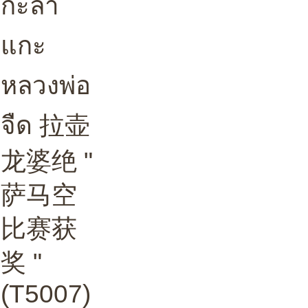
กะลา
แกะ
หลวงพ่อ
จืด 拉壶
龙婆绝 "
萨马空
比赛获
奖 "
(T5007)