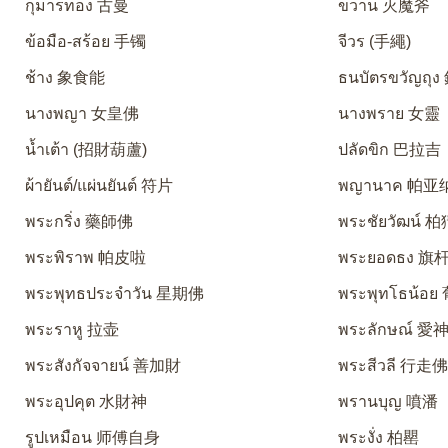
กุมารทอง 古曼
ขวาน 灭魔斧
ข้อมือ-สร้อย 手镯
จีวร (手繩)
ช้าง 象食能
ธนบัตรขวัญถุ
นางพญา 女皇佛
นางพราย 女靈
น้ำเต้า (招財葫蘆)
ปลัดขิก 巴拉吉
ผ้ายันต์/แผ่นยันต์ 符片
พญานาค 帕亚
พระกริ่ง 藥師佛
พระชัยวัฒน์ 
พระพิราพ 帕皮啦
พระยอดธง 旗
พระพุทธประจำวัน 星期佛
พระพุทโธน้อ
พระราหู 拉壶
พระลักษณ์ 
พระสังกัจจายน์ 善加財
พระสีวลี 行走
พระอุปคุต 水財神
พรานบุญ 噴潘
รูปเหมือน 师傅自身
พระงั่ง 柏罌