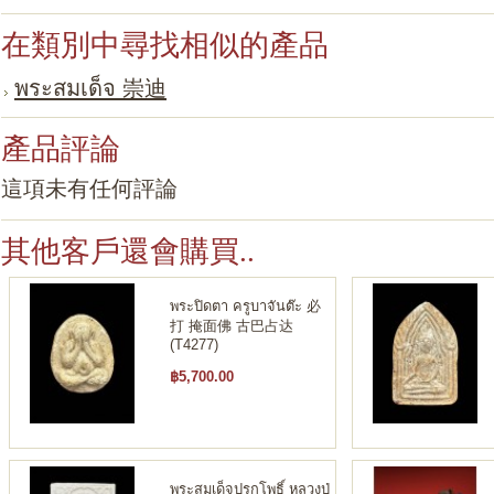
在類別中尋找相似的產品
พระสมเด็จ 崇迪
產品評論
這項未有任何評論
其他客戶還會購買..
พระปิดตา ครูบาจันต๊ะ 必
打 掩面佛 古巴占达
(T4277)
฿5,700.00
พระสมเด็จปรกโพธิ์ หลวงปู่