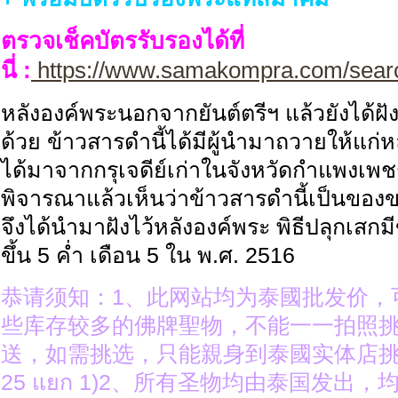
ตรวจเช็คบัตรรับรองได้ที่
นี่ :
https://www.samakompra.com/sear
หลังองค์พระนอกจากยันต์ตรีฯ แล้วยังได้ฝั
ด้วย ข้าวสารดำนี้ได้มีผู้นำมาถวายให้แก่ห
ได้มาจากกรุเจดีย์เก่าในจังหวัดกำแพงเพชร
พิจารณาแล้วเห็นว่าข้าวสารดำนี้เป็นของขล
จึงได้นำมาฝังไว้หลังองค์พระ พิธีปลุกเสกมีขึ
ขึ้น 5 ค่ำ เดือน 5 ใน พ.ศ. 2516
恭请须知：1、此网站均为泰國批发价，
些库存较多的佛牌聖物，不能一一拍照
送，如需挑选，只能親身到泰國实体店挑选（ง
25 แยก 1)2、所有圣物均由泰国发出