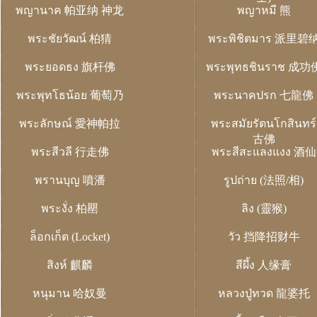
พญานาค 帕亚纳 神龙
พญาหมี 熊
พระชัยวัฒน์ 柏猜
พระพิชิตมาร 派里碧
พระยอดธง 旗杆佛
พระพุทธชินราช 成功
พระพุทโธน้อย 葡萄乃
พระนาคปรก 七龍佛
พระลักษณ์ 愛神帕拉
พระสมัยรัตนโกสินทร์
古佛
พระสีวลี 行走佛
พระสีสะแลงแงง 酒仙
พรานบุญ 噴潘
รูปถ่าย (法照/相)
พระงั่ง 柏罌
ลิง (靈猴)
ล็อกเก็ต (Locket)
วัว 挡降招财牛
สิงห์ 麒麟
สีผึ้ง 人缘膏
หนุมาน 哈奴曼
หลวงปู่ทวด 龍婆托