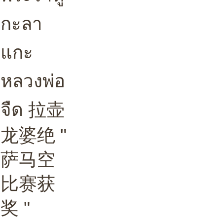
กะลา
แกะ
หลวงพ่อ
จืด 拉壶
龙婆绝 "
萨马空
比赛获
奖 "