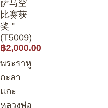
萨马空
比赛获
奖 "
(T5009)
฿2,000.00
พระราหู
กะลา
แกะ
หลวงพ่อ