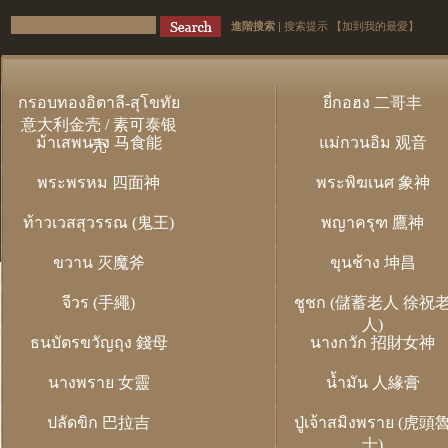
進階搜索
|
搜索提示
【加到我的最愛】
กรอบทองอิตาลี-สุโขทัย
ยี่กอฮง 二哥丰
意大利金壳 / 素可泰银
ม้าเสพนาง 马食能
แม่กวนอิม 观音
壳
พระพรหม 四面神
พระพิฆเนศ 象神
ท้าวเวสสุวรรณ (鬼王)
พญาครุฑ 鷹神
ขวาน 灭魔斧
ขุนช้าง 坤昌
จีวร (手繩)
ชูชก (儲蓄老人 徐祝
人)
ธนบัตรขวัญถุง 錢母
นางกวัก 招財女神
นางพราย 女靈
น้ำมัน 人緣膏
ปลัดขิก 巴拉吉
ปู่เจ้าสมิงพราย (虎頭
士)