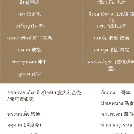
อิ่นคู่ 燕通
เขี้ยวเสือ 虎牙
เต่า 招财龟
จิ้งจอก9หาง 九尾狐 
仙
เหรียญ (銅牌)
แพะ 招财山羊
แม่นางพิมพ์ 南平媽媽
แม่เป๋อ 衣霸 依霸
แหวน 戒指
ตะกรุด 塔固 符管
พระขุนแผน 坤平
พระองค์บูชา (佛像供
型)
ลูกอม 路翁
กรอบทองอิตาลี-สุโขทัย 意大利金壳
ยี่กอฮง 二哥丰
/ 素可泰银壳
ม้าเสพนาง 马
พระสมเด็จ 崇迪
พระพรหม 四
จตุคาม (澤度今)
ท้าวเวสสุวรรณ