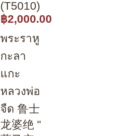
(T5010)
฿2,000.00
พระราหู
กะลา
แกะ
หลวงพ่อ
จืด 鲁士
龙婆绝 "