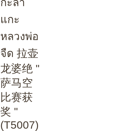
กะลา
แกะ
หลวงพ่อ
จืด 拉壶
龙婆绝 "
萨马空
比赛获
奖 "
(T5007)