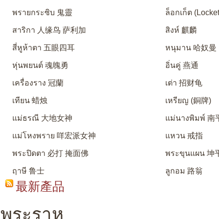
พรายกระซิบ 鬼靈
ล็อกเก็ต (Locket
สาริกา 人缘鸟 萨利加
สิงห์ 麒麟
สี่หูห้าตา 五眼四耳
หนุมาน 哈奴曼
หุ่นพยนต์ 魂魄勇
อิ่นคู่ 燕通
เครื่องราง 冠蘭
เต่า 招财龟
เทียน 蜡烛
เหรียญ (銅牌)
แม่ธรณี 大地女神
แม่นางพิมพ์
แม่โหงพราย 咩宏派女神
แหวน 戒指
พระปิดตา 必打 掩面佛
พระขุนแผน 坤
ฤาษี 鲁士
ลูกอม 路翁
最新產品
พระราหู