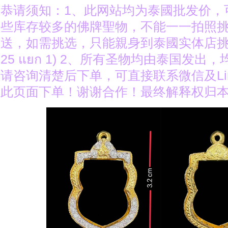
恭请须知：1、此网站均为泰國批发价，
些库存较多的佛牌聖物，不能一一拍照
送，如需挑选，只能親身到泰國实体店挑选（ง
25 แยก 1) 2、所有圣物均由泰国发出
请咨询清楚后下单，可直接联系微信及Li
此页面下单！谢谢合作！最终解释权归