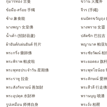
กุมารทอง 古曼
ขวาน 灭魔斧
ข้อมือ-สร้อย 手镯
จีวร (手繩)
ช้าง 象食能
ธนบัตรขวัญถุ
นางพญา 女皇佛
นางพราย 女靈
น้ำเต้า (招財葫蘆)
ปลัดขิก 巴拉吉
ผ้ายันต์/แผ่นยันต์ 符片
พญานาค 帕亚
พระกริ่ง 藥師佛
พระชัยวัฒน์ 
พระพิราพ 帕皮啦
พระยอดธง 旗
พระพุทธประจำวัน 星期佛
พระพุทโธน้อ
พระราหู 拉壶
พระลักษณ์ 
พระสังกัจจายน์ 善加財
พระสีวลี 行走
พระอุปคุต 水財神
พรานบุญ 噴潘
รูปเหมือน 师傅自身
พระงั่ง 柏罌