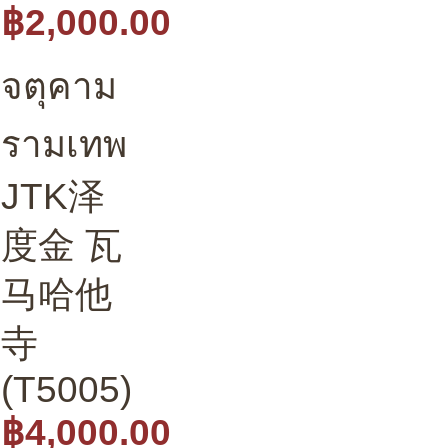
฿2,000.00
จตุคาม
รามเทพ
JTK泽
度金 瓦
马哈他
寺
(T5005)
฿4,000.00