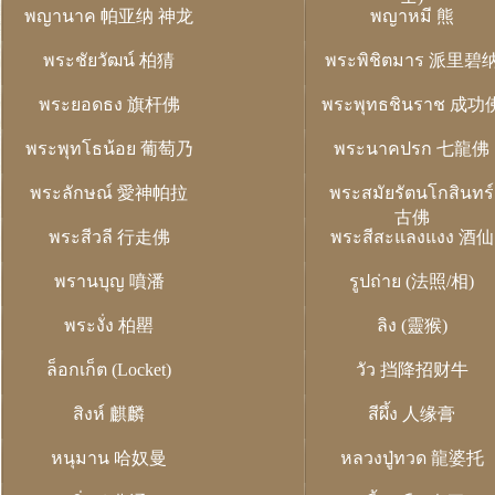
พญานาค 帕亚纳 神龙
พญาหมี 熊
พระชัยวัฒน์ 柏猜
พระพิชิตมาร 派里碧
พระยอดธง 旗杆佛
พระพุทธชินราช 成功
พระพุทโธน้อย 葡萄乃
พระนาคปรก 七龍佛
พระลักษณ์ 愛神帕拉
พระสมัยรัตนโกสินทร์
古佛
พระสีวลี 行走佛
พระสีสะแลงแงง 酒仙
พรานบุญ 噴潘
รูปถ่าย (法照/相)
พระงั่ง 柏罌
ลิง (靈猴)
ล็อกเก็ต (Locket)
วัว 挡降招财牛
สิงห์ 麒麟
สีผึ้ง 人缘膏
หนุมาน 哈奴曼
หลวงปู่ทวด 龍婆托