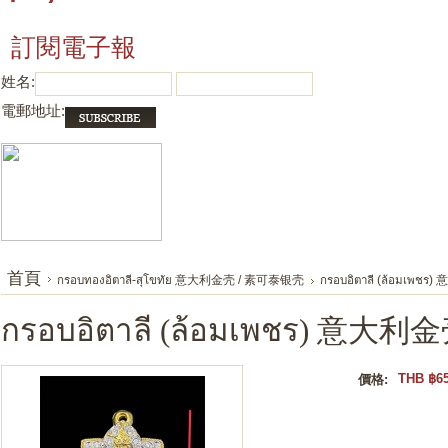
訂閱電子報
姓名:
電郵地址:
首頁
กรอบทองอิตาลี-สุโขทัย 意大利金壳 / 素可泰银壳
กรอบอิตาลี (ล้อมเพชร
กรอบอิตาลี (ล้อมเพชร) 意大利金
THB ฿65
價格: