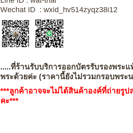
Line ID : wat-th
Wechat ID : wxid_hv514zyqz38i12
.....ที่ร้านรับบริการออกบัตรรับรองพระแ
พระด้วยค่ะ (
ราคานี้ยังไม่รวมกรอบพระ
***ลูกค้าอาจจะไม่ได้สินค้าองค์ที่ถ่ายร
คะ***