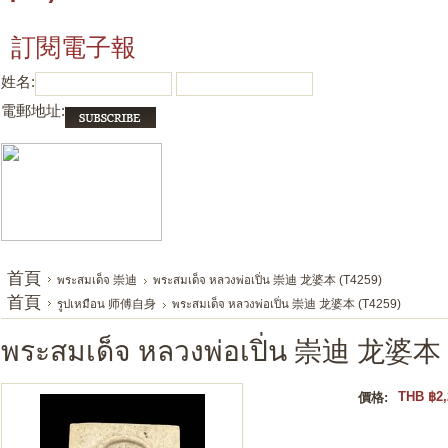
訂閱電子報
姓名:
電郵地址:
首頁
พระสมเด็จ 崇迪
พระสมเด็จ หลวงพ่อเปิ่น 崇迪 龙婆本 (T4259)
首頁
รูปเหมือน 师傅自身
พระสมเด็จ หลวงพ่อเปิ่น 崇迪 龙婆本 (T4259)
พระสมเด็จ หลวงพ่อเปิ่น 崇迪 龙婆本 
THB ฿2,
價格: