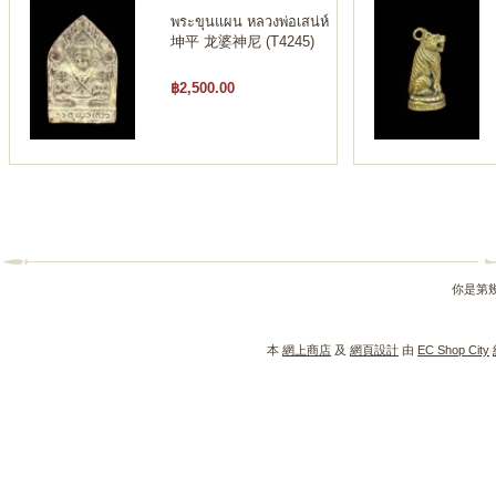
พระขุนแผน หลวงพ่อเสน่ห์
坤平 龙婆神尼 (T4245)
฿2,500.00
你是第
本
網上商店
及
網頁設計
由
EC Shop City