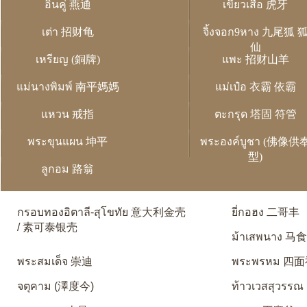
อิ่นคู่ 燕通
เขี้ยวเสือ 虎牙
เต่า 招财龟
จิ้งจอก9หาง 九尾狐 
仙
เหรียญ (銅牌)
แพะ 招财山羊
แม่นางพิมพ์ 南平媽媽
แม่เป๋อ 衣霸 依霸
แหวน 戒指
ตะกรุด 塔固 符管
พระขุนแผน 坤平
พระองค์บูชา (佛像供
型)
ลูกอม 路翁
กรอบทองอิตาลี-สุโขทัย 意大利金壳
ยี่กอฮง 二哥丰
/ 素可泰银壳
ม้าเสพนาง 马
พระสมเด็จ 崇迪
พระพรหม 四
จตุคาม (澤度今)
ท้าวเวสสุวรรณ