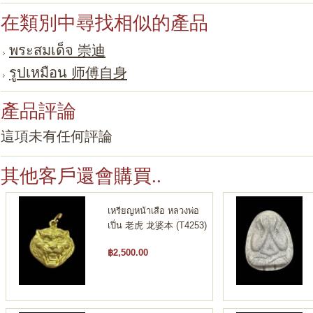
在類別中尋找相似的產品
พระสมเด็จ 崇迪
รูปเหมือน 师傅自身
產品評論
這項未有任何評論
其他客戶還會購買..
เหรียญหน้าเสือ หลวงพ่อ
เปิ่น 老虎 龙婆本 (T4253)
฿2,500.00