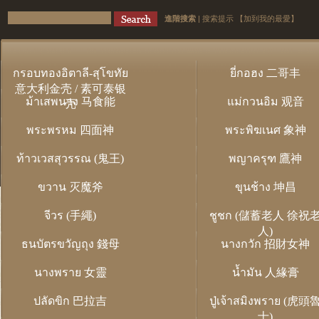
進階搜索
|
搜索提示
【加到我的最愛】
กรอบทองอิตาลี-สุโขทัย
ยี่กอฮง 二哥丰
意大利金壳 / 素可泰银
ม้าเสพนาง 马食能
แม่กวนอิม 观音
壳
พระพรหม 四面神
พระพิฆเนศ 象神
ท้าวเวสสุวรรณ (鬼王)
พญาครุฑ 鷹神
ขวาน 灭魔斧
ขุนช้าง 坤昌
จีวร (手繩)
ชูชก (儲蓄老人 徐祝
人)
ธนบัตรขวัญถุง 錢母
นางกวัก 招財女神
นางพราย 女靈
น้ำมัน 人緣膏
ปลัดขิก 巴拉吉
ปู่เจ้าสมิงพราย (虎頭
士)