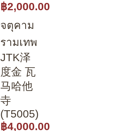
฿2,000.00
จตุคาม
รามเทพ
JTK泽
度金 瓦
马哈他
寺
(T5005)
฿4,000.00