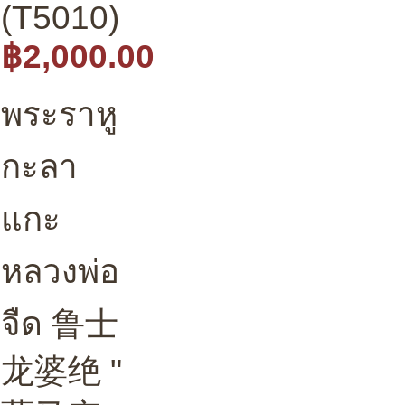
(T5010)
฿2,000.00
พระราหู
กะลา
แกะ
หลวงพ่อ
จืด 鲁士
龙婆绝 "