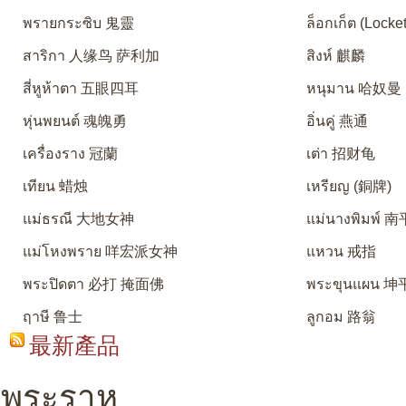
พรายกระซิบ 鬼靈
ล็อกเก็ต (Locket
สาริกา 人缘鸟 萨利加
สิงห์ 麒麟
สี่หูห้าตา 五眼四耳
หนุมาน 哈奴曼
หุ่นพยนต์ 魂魄勇
อิ่นคู่ 燕通
เครื่องราง 冠蘭
เต่า 招财龟
เทียน 蜡烛
เหรียญ (銅牌)
แม่ธรณี 大地女神
แม่นางพิมพ์
แม่โหงพราย 咩宏派女神
แหวน 戒指
พระปิดตา 必打 掩面佛
พระขุนแผน 坤
ฤาษี 鲁士
ลูกอม 路翁
最新產品
พระราหู