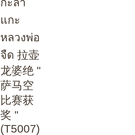
กะลา
แกะ
หลวงพ่อ
จืด 拉壶
龙婆绝 "
萨马空
比赛获
奖 "
(T5007)