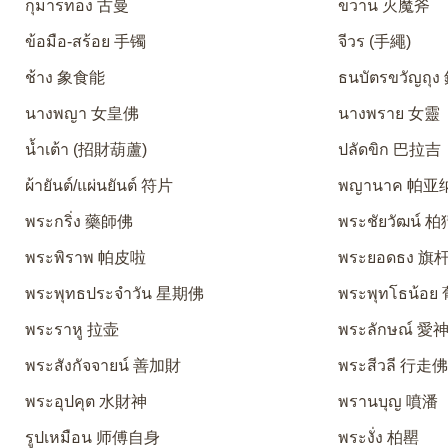
กุมารทอง 古曼
ขวาน 灭魔斧
ข้อมือ-สร้อย 手镯
จีวร (手繩)
ช้าง 象食能
ธนบัตรขวัญถุ
นางพญา 女皇佛
นางพราย 女靈
น้ำเต้า (招財葫蘆)
ปลัดขิก 巴拉吉
ผ้ายันต์/แผ่นยันต์ 符片
พญานาค 帕亚
พระกริ่ง 藥師佛
พระชัยวัฒน์ 
พระพิราพ 帕皮啦
พระยอดธง 旗
พระพุทธประจำวัน 星期佛
พระพุทโธน้อ
พระราหู 拉壶
พระลักษณ์ 
พระสังกัจจายน์ 善加財
พระสีวลี 行走
พระอุปคุต 水財神
พรานบุญ 噴潘
รูปเหมือน 师傅自身
พระงั่ง 柏罌