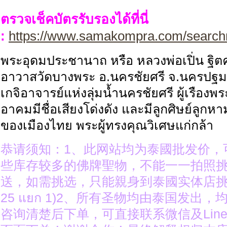
ตรวจเช็คบัตรรับรองได้ที่นี่
:
https://www.samakompra.com/search
พระอุดมประชานาถ หรือ หลวงพ่อเปิ่น ฐิตค
อาวาสวัดบางพระ อ.นครชัยศรี จ.นครปฐ
เกจิอาจารย์แห่งลุ่มน้ำนครชัยศรี ผู้เรืองพ
อาคมมีชื่อเสียงโด่งดัง และมีลูกศิษย์ลูกหาม
ของเมืองไทย พระผู้ทรงคุณวิเศษแก่กล้า
恭请须知：1、此网站均为泰國批发价，
些库存较多的佛牌聖物，不能一一拍照
送，如需挑选，只能親身到泰國实体店挑选（ง
25 แยก 1)2、所有圣物均由泰国发出
咨询清楚后下单，可直接联系微信及Lin