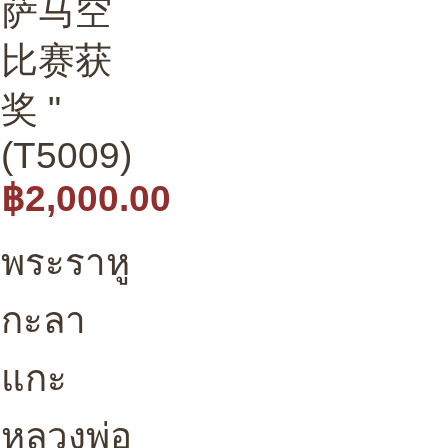
萨马空
比赛获
奖 "
(T5009)
฿2,000.00
พระราหู
กะลา
แกะ
หลวงพ่อ