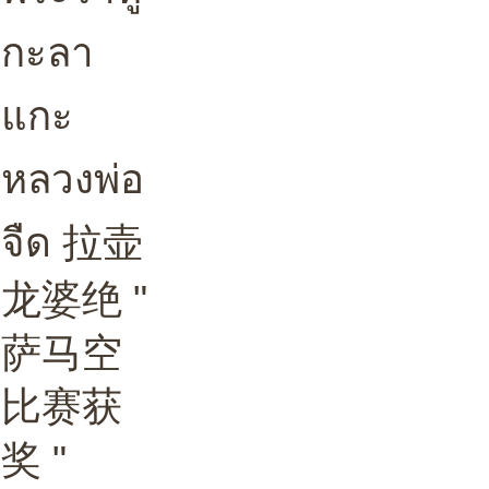
กะลา
แกะ
หลวงพ่อ
จืด 拉壶
龙婆绝 "
萨马空
比赛获
奖 "