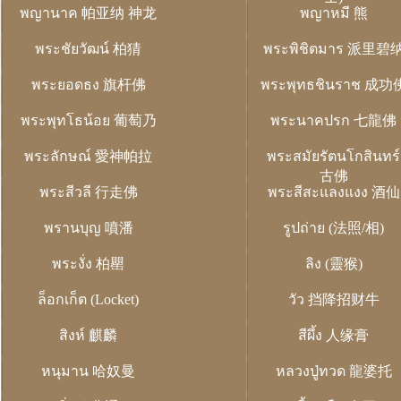
พญานาค 帕亚纳 神龙
พญาหมี 熊
พระชัยวัฒน์ 柏猜
พระพิชิตมาร 派里碧
พระยอดธง 旗杆佛
พระพุทธชินราช 成功
พระพุทโธน้อย 葡萄乃
พระนาคปรก 七龍佛
พระลักษณ์ 愛神帕拉
พระสมัยรัตนโกสินทร์
古佛
พระสีวลี 行走佛
พระสีสะแลงแงง 酒仙
พรานบุญ 噴潘
รูปถ่าย (法照/相)
พระงั่ง 柏罌
ลิง (靈猴)
ล็อกเก็ต (Locket)
วัว 挡降招财牛
สิงห์ 麒麟
สีผึ้ง 人缘膏
หนุมาน 哈奴曼
หลวงปู่ทวด 龍婆托